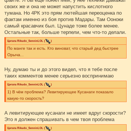
файте. Я бы еще понял Мей, у нее техники дамажат
своих же и она не может напустить кислотного
тумана. Но 4РК это прям лютейшая переоценка по
фактам именно из боя против Мадары. Там Ооноки
самый красавчик был. Цунаде тоже более менее.
Остальные так, больше терпели, чем что-то делали.
Цитата
Rikudo_SenninLOL
(
)
По манге так и есть. Кто виноват, что старый дед быстрее
Орыча...
Ну, думаю ты и до этого видел, что я тебе после
таких комментов менее серьезно воспринимаю
Цитата
Rikudo_SenninLOL
(
)
1) В чём проблема? Левитирующее Кусанаги показало
какую-то скорость?
А левитирующее кусанаги не имеет вдруг скорости?
Это я должен спрашивать в чем твоя проблема
Цитата
Rikudo_SenninLOL
(
)