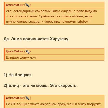
Цитата
VVebster
(
)
Ага, легендарный свирепый Энма сидел на попе видимо
тоже по своей воле. Сработает на обычный каге, если
нужно клонов создаст и через них помножит эффект
Да. Энма подчиняется Хирузену.
Цитата
VVebster
(
)
Блицает девку лол
1) Не блицает.
2) Блиц - это не мощь. Это скорость.
Цитата
VVebster
(
)
Её ЭТ Хашик свяжет мокутоном сразу же и в гензу погрузит.