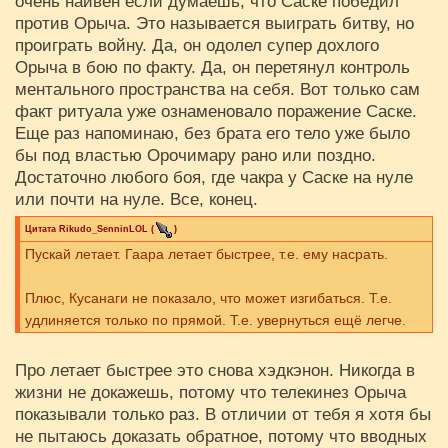
очень наивен если думаешь, что Саске победил
против Орыча. Это называется выиграть битву, но
проиграть войну. Да, он одолел супер дохлого
Орыча в бою по факту. Да, он перетянул контроль
ментального пространства на себя. Вот только сам
факт ритуала уже ознаменовало поражение Саске.
Еще раз напоминаю, без брата его тело уже было
бы под властью Орочимару рано или поздно.
Достаточно любого боя, где чакра у Саске на нуле
или почти на нуле. Все, конец.
Цитата
Rikudo_SenninLOL
(
)
Пускай летает. Гаара летает быстрее, т.е. ему насрать.
Плюс, Кусанаги не показало, что может изгибаться. Т.е.
удлиняется только по прямой. Т.е. увернуться ещё легче.
Про летает быстрее это снова хэдкэнон. Никогда в
жизни не докажешь, потому что телекинез Орыча
показывали только раз. В отличии от тебя я хотя бы
не пытаюсь доказать обратное, потому что вводных