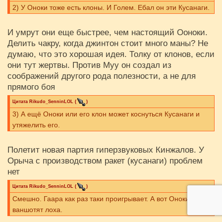
2) У Оноки тоже есть клоны. И Голем. Ебал он эти Кусанаги.
И умрут они еще быстрее, чем настоящий Ооноки.
Делить чакру, когда джинтон стоит много маны? Не
думаю, что это хорошая идея. Толку от клонов, если
они тут жертвы. Против Муу он создал из
соображений другого рода полезности, а не для
прямого боя
Цитата
Rikudo_SenninLOL
(
)
3) А ещё Оноки или его клон может коснуться Кусанаги и
утяжелить его.
Полетит новая партия гиперзвуковых Кинжалов. У
Орыча с производством ракет (кусанаги) проблем
нет
Цитата
Rikudo_SenninLOL
(
)
Смешно. Гаара как раз таки проигрывает. А вот Оноки и 4РК
ваншотят лоха.