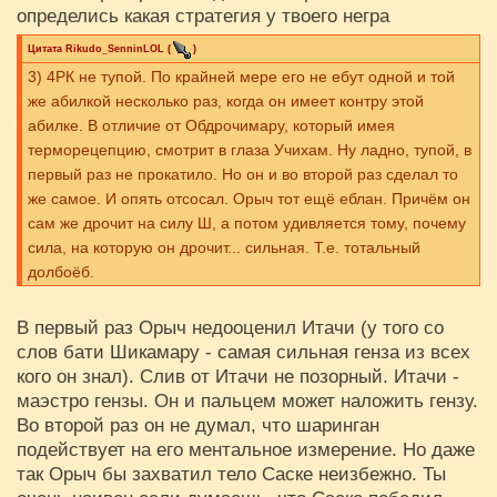
определись какая стратегия у твоего негра
Цитата
Rikudo_SenninLOL
(
)
3) 4РК не тупой. По крайней мере его не ебут одной и той
же абилкой несколько раз, когда он имеет контру этой
абилке. В отличие от Обдрочимару, который имея
терморецепцию, смотрит в глаза Учихам. Ну ладно, тупой, в
первый раз не прокатило. Но он и во второй раз сделал то
же самое. И опять отсосал. Орыч тот ещё еблан. Причём он
сам же дрочит на силу Ш, а потом удивляется тому, почему
сила, на которую он дрочит... сильная. Т.е. тотальный
долбоёб.
В первый раз Орыч недооценил Итачи (у того со
слов бати Шикамару - самая сильная генза из всех
кого он знал). Слив от Итачи не позорный. Итачи -
маэстро гензы. Он и пальцем может наложить гензу.
Во второй раз он не думал, что шаринган
подействует на его ментальное измерение. Но даже
так Орыч бы захватил тело Саске неизбежно. Ты