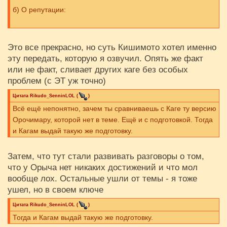
б) О репутации:
- Репутация =/= факт.
Это все прекрасно, но суть Кишимото хотел именно
- Репутацию можно получить, будучи в прайме, например.
эту передать, которую я озвучил. Опять же факт
Это не означает, что старый Хирузен до сих пор
или не факт, сливает других каге без особых
соответствует этой репутации.
проблем (с ЭТ уж точно)
Цитата
Rikudo_SenninLOL
(
)
Всё ещё непонятно, зачем ты сравниваешь с Каге ту версию
Орочимару, которой нет в теме. Ещё и с подготовкой. Тогда
и Кагам выдай такую же подготовку.
Затем, что тут стали развивать разговоры о том,
что у Орыча нет никаких достижений и что мол
вообще лох. Остальные ушли от темы - я тоже
ушел, но в своем ключе
Цитата
Rikudo_SenninLOL
(
)
Тогда и Кагам выдай такую же подготовку.