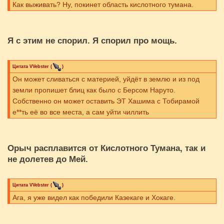
Как выживать? Ну, покинет область кислотного тумана.
Я с этим не спорил. Я спорил про мощь.
Цитата
VVebster
(
)
Он может сливаться с материей, уйдёт в землю и из под
земли пропишет блиц как было с Берсом Наруто.
Собственно он может оставить ЭТ Хашима с Тобирамой
е**ть её во все места, а сам уйти чиллить
Орыч расплавится от Кислотного Тумана, так и
не долетев до Мей.
Цитата
VVebster
(
)
Ага, я уже видел как победили Казекаге и Хокаге.