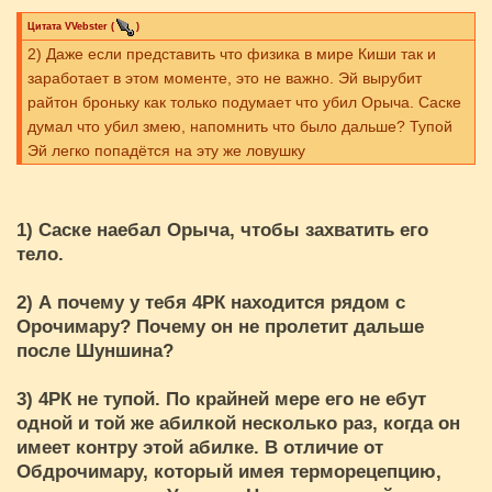
Цитата
VVebster
(
)
2) Даже если представить что физика в мире Киши так и
заработает в этом моменте, это не важно. Эй вырубит
райтон броньку как только подумает что убил Орыча. Саске
думал что убил змею, напомнить что было дальше? Тупой
Эй легко попадётся на эту же ловушку
1) Саске наебал Орыча, чтобы захватить его
тело.
2) А почему у тебя 4РК находится рядом с
Орочимару? Почему он не пролетит дальше
после Шуншина?
3) 4РК не тупой. По крайней мере его не ебут
одной и той же абилкой несколько раз, когда он
имеет контру этой абилке. В отличие от
Обдрочимару, который имея терморецепцию,