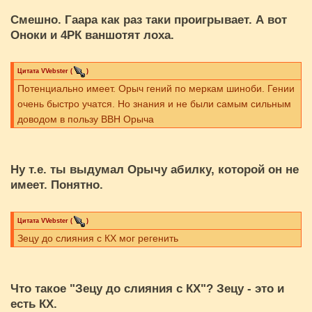
Смешно. Гаара как раз таки проигрывает. А вот
Оноки и 4РК ваншотят лоха.
Цитата
VVebster
(
)
Потенциально имеет. Орыч гений по меркам шиноби. Гении
очень быстро учатся. Но знания и не были самым сильным
доводом в пользу ВВН Орыча
Ну т.е. ты выдумал Орычу абилку, которой он не
имеет. Понятно.
Цитата
VVebster
(
)
Зецу до слияния с КХ мог регенить
Что такое "Зецу до слияния с КХ"? Зецу - это и
есть КХ.