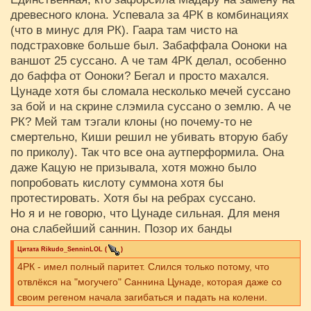
древесного клона. Успевала за 4РК в комбинациях
(что в минус для РК). Гаара там чисто на
подстраховке больше был. Забаффала Ооноки на
ваншот 25 суссано. А че там 4РК делал, особенно
до баффа от Ооноки? Бегал и просто махался.
Цунаде хотя бы сломала несколько мечей суссано
за бой и на скрине слэмила суссано о землю. А че
РК? Мей там тэгали клоны (но почему-то не
смертельно, Киши решил не убивать вторую бабу
по приколу). Так что все она аутперформила. Она
даже Кацую не призывала, хотя можно было
попробовать кислоту суммона хотя бы
протестировать. Хотя бы на ребрах суссано.
Но я и не говорю, что Цунаде сильная. Для меня
она слабейший саннин. Позор их банды
Цитата
Rikudo_SenninLOL
(
)
4РК - имел полный паритет. Слился только потому, что
отвлёкся на "могучего" Саннина Цунаде, которая даже со
своим регеном начала загибаться и падать на колени.