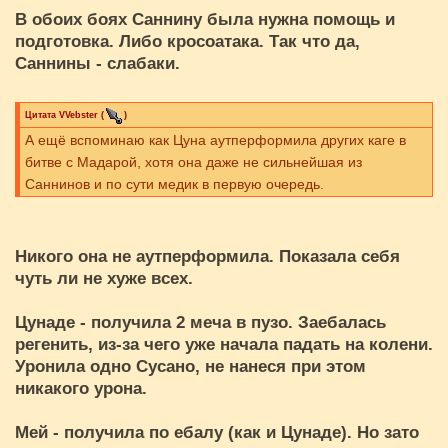
В обоих боях Саннину была нужна помощь и
подготовка. Либо кросоатака. Так что да,
Саннины - слабаки.
Цитата
VVebster
(
)
А ещё вспоминаю как Цуна аутперформила других каге в
битве с Мадарой, хотя она даже не сильнейшая из
Саннинов и по сути медик в первую очередь.
Никого она не аутперформила. Показала себя
чуть ли не хуже всех.
Цунаде - получила 2 меча в пузо. Заебалась
регенить, из-за чего уже начала падать на колени.
Уронила одно Сусано, не нанеся при этом
никакого урона.
Мей - получила по ебалу (как и Цунаде). Но зато