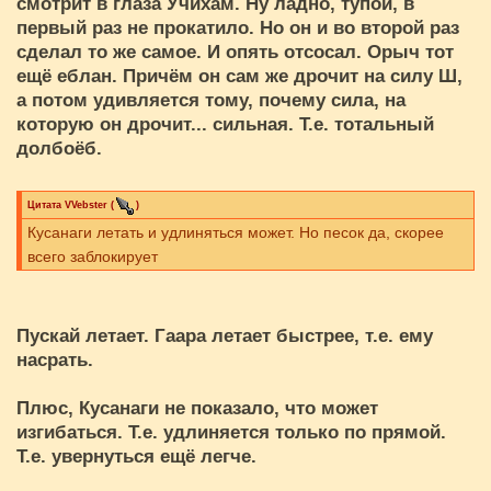
смотрит в глаза Учихам. Ну ладно, тупой, в
первый раз не прокатило. Но он и во второй раз
сделал то же самое. И опять отсосал. Орыч тот
ещё еблан. Причём он сам же дрочит на силу Ш,
а потом удивляется тому, почему сила, на
которую он дрочит... сильная. Т.е. тотальный
долбоёб.
Цитата
VVebster
(
)
Кусанаги летать и удлиняться может. Но песок да, скорее
всего заблокирует
Пускай летает. Гаара летает быстрее, т.е. ему
насрать.
Плюс, Кусанаги не показало, что может
изгибаться. Т.е. удлиняется только по прямой.
Т.е. увернуться ещё легче.