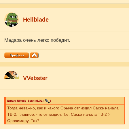
Hellblade
Мадара очень легко победит.
VVebster
Цитата
Rikudo_SenninLOL
(
)
Тогда неважно, как и какого Орыча отпиздил Саске начала
ТВ-2. Главное, что отпиздил. Т.е. Саске начала ТВ-2 >
Орочимару. Так?