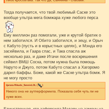
Либо кросоатака. Так что да, Саннины - слабаки.
Тогда получается, что твой любимый Саске это
вообще ультра мега бомжара хуже любого перса
Ему миллион раз помогали, уже и крутой братик о
нем заботился. И Обито заботился, и зецу, и Орыч
с Кабуто (пусть и в корыстных целях), и Мэнда его
засейвила, и Гаара спас, и Така спасла аж
несколько раз, и даже Итачи после воскрешения
сейвил ВМШ Соска, потом нужна была помощь
Наруто и Джуго, потом Кабуто спасал а Хагоромо
дарил баффы. Боже, какой же Саске ультра бомж. Я
не могу просто
Цитата
Rikudo_SenninLOL
(
)
Никого она не аутперформила. Показала себя чуть ли не
хуже всех.
Единственная, кто зафорсила Мадару на замену на