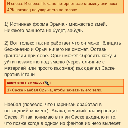
И снова. И снова. Пока не потеряет всю стамину или пока
4РК наконец не ударит его по голове.
1) Истинная форма Орыча - множество змей.
Никакого ваншота не будет, забудь
2) Вот только так не работает что он может блицать
бесконечно и Орыч ничего не сможет. Оставь
фантазии при себе. Орыч может сбросить кожу и
уйти незаметно под змелю (через слияние с
материей или просто как змея) как сделал Саске
против Итачи
Цитата
Rikudo_SenninLOL
(
)
1) Саске наебал Орыча, чтобы захватить его тело.
Наебал (повезло, что шаринган сработал в
последний момент). Ахаха, великий планировщик
Саске. Я так понимаю в план Саске входило и то,
что позже когда в одном из файтов из него вылезет