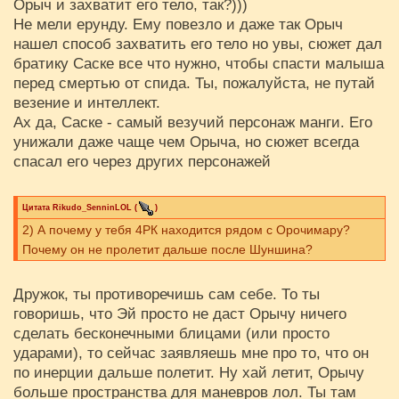
Орыч и захватит его тело, так?)))
Не мели ерунду. Ему повезло и даже так Орыч
нашел способ захватить его тело но увы, сюжет дал
братику Саске все что нужно, чтобы спасти малыша
перед смертью от спида. Ты, пожалуйста, не путай
везение и интеллект.
Ах да, Саске - самый везучий персонаж манги. Его
унижали даже чаще чем Орыча, но сюжет всегда
спасал его через других персонажей
Цитата
Rikudo_SenninLOL
(
)
2) А почему у тебя 4РК находится рядом с Орочимару?
Почему он не пролетит дальше после Шуншина?
Дружок, ты противоречишь сам себе. То ты
говоришь, что Эй просто не даст Орычу ничего
сделать бесконечными блицами (или просто
ударами), то сейчас заявляешь мне про то, что он
по инерции дальше полетит. Ну хай летит, Орычу
больше пространства для маневров лол. Ты там