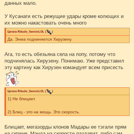
данных мало.
У Кусанаги есть режущие удары кроме колющих и
их можно накастовать очень много
Цитата
Rikudo_SenninLOL
(
)
Да. Энма подчиняется Хирузену.
Ага, то есть обезьяна села на попу, потому что
подчинялась Хирузену. Понимаю. Уже представил
эту картину как Хирузен командует всем присесть
Цитата
Rikudo_SenninLOL
(
)
1) Не блицает.
2) Блиц - это не мощь. Это скорость.
Блицает, мегазорды клонов Мадары ее тэгали прям
на скрине. Мэнда на скорости раздавит, либо сам