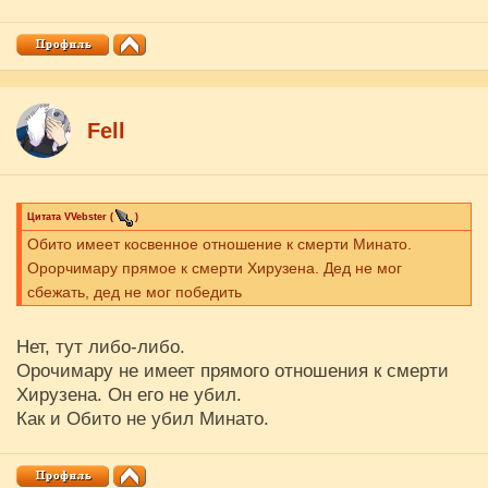
Fell
Цитата
VVebster
(
)
Обито имеет косвенное отношение к смерти Минато.
Орорчимару прямое к смерти Хирузена. Дед не мог
сбежать, дед не мог победить
Нет, тут либо-либо.
Орочимару не имеет прямого отношения к смерти
Хирузена. Он его не убил.
Как и Обито не убил Минато.