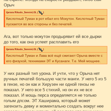
Орыч
Цитата
Rikudo_SenninLOL
(
)
Кислотный Туман в рот ебал его Мокутон. Кислотный Туман
пускается во все стороны и без печатей.
Ага, вот только мокутон продырявит ей все дырки
до того, как она успеет расплавить его
Цитата
Rikudo_SenninLOL
(
)
Кислотный Туман и Лава всё ещё сжигают Орыча вместе с
его физухой, техниками ЭТ и Кусанаги. Т.е. Мей мощнее.
У них разный тип урона. И учти, что у Орыча нет
ручных печатей большую части манги. У него 5 из 5
в гензе, но он как и Хирузен ни одной гензы не
показал. У него все 5 стихий, но он их не все
показал. И мощь перса определяется не только
голым дпсом. ЭТ Хаширама, который может
загензить девку и моментально создать вокруг нее