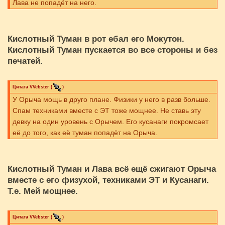
Лава не попадёт на него.
Кислотный Туман в рот ебал его Мокутон.
Кислотный Туман пускается во все стороны и без
печатей.
Цитата
VVebster
(
)
У Орыча мощь в друго плане. Физики у него в разв больше.
Спам техниками вместе с ЭТ тоже мощнее. Не ставь эту
девку на один уровень с Орычем. Его кусанаги покромсает
её до того, как её туман попадёт на Орыча.
Кислотный Туман и Лава всё ещё сжигают Орыча
вместе с его физухой, техниками ЭТ и Кусанаги.
Т.е. Мей мощнее.
Цитата
VVebster
(
)