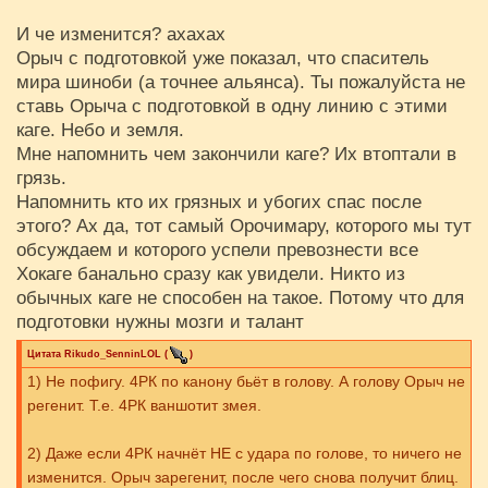
И че изменится? ахахах
Орыч с подготовкой уже показал, что спаситель
мира шиноби (а точнее альянса). Ты пожалуйста не
ставь Орыча с подготовкой в одну линию с этими
каге. Небо и земля.
Мне напомнить чем закончили каге? Их втоптали в
грязь.
Напомнить кто их грязных и убогих спас после
этого? Ах да, тот самый Орочимару, которого мы тут
обсуждаем и которого успели превознести все
Хокаге банально сразу как увидели. Никто из
обычных каге не способен на такое. Потому что для
подготовки нужны мозги и талант
Цитата
Rikudo_SenninLOL
(
)
1) Не пофигу. 4РК по канону бьёт в голову. А голову Орыч не
регенит. Т.е. 4РК ваншотит змея.
2) Даже если 4РК начнёт НЕ с удара по голове, то ничего не
изменится. Орыч зарегенит, после чего снова получит блиц.