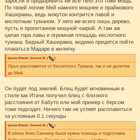
заросли и продырявить ей все тело это тоже мощь.
По твоей логике Мей намного мощнее и праймового
Хаширамы, ведь мокутон контрится лавой и
кислотным туманом. У него же всего лишь дерево,
пусть и пропитанное мощной чакрой. А там аж
целая гора лавы и огромная площадь кислотного
тумана. Бедный Хаширама, видимо придется пойти
плакаться Мадаре в жилетку
Цитата
Rikudo_SenninLOL
(
)
Орыч расплавится от Кислотного Тумана, так и не долетев
до Мей.
Он будет под землей. Блиц будет мгновенным в
стиле как Итачи получил блиц с близкого
расстояния от Кабуто или мой пример с берсом
тоже подходит. Ничего там не успеет расплавиться
за условные 0.1 секунды
Цитата
Rikudo_SenninLOL
(
)
В обоих боях Саннину была нужна помощь и подготовка.