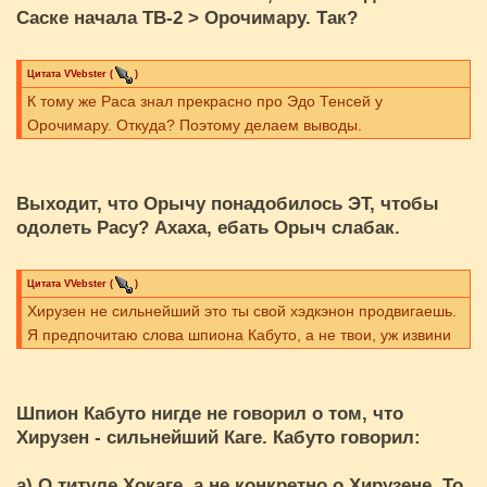
Саске начала ТВ-2 > Орочимару. Так?
Цитата
VVebster
(
)
К тому же Раса знал прекрасно про Эдо Тенсей у
Орочимару. Откуда? Поэтому делаем выводы.
Выходит, что Орычу понадобилось ЭТ, чтобы
одолеть Расу? Ахаха, ебать Орыч слабак.
Цитата
VVebster
(
)
Хирузен не сильнейший это ты свой хэдкэнон продвигаешь.
Я предпочитаю слова шпиона Кабуто, а не твои, уж извини
Шпион Кабуто нигде не говорил о том, что
Хирузен - сильнейший Каге. Кабуто говорил:
а) О титуле Хокаге, а не конкретно о Хирузене. То,