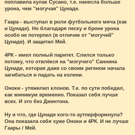
поплавила кулак Сусано, т.е. нанесла больше
урона, чем "могучая" Цунаде.
Гаара - выступал в роли футбольного мяча (как
и Цунаде). Но благодаря песку и броне урона
особо не потерпел (в отличие от "могучей"
Цунаде). И защитил Мей.
4РК - имел полный паритет. Слился только
потому, что отвлёкся на "могучего" Саннина
Цунаде, которая даже со своим регеном начала
загибаться и падать на колени.
Оноки - утяжелил клонов. Т.е. по сути победил,
как минимум временно. Показал себя лучше
всех. И это без Джинтона.
Ну и что, где Цунаде кого-то аутперформнула?
Она показала себя хуже Оноки и 4РК. И не лучше
Гаары / Мей.