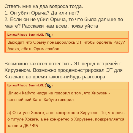
Ответь мне на два вопроса тогда.
1. Он убил Орыча? Да или нет?
2. Если он не убил Орыча, то что была дальше по
манге? Расскажи нам всем, пожалуйста
Цитата
Rikudo_SenninLOL
(
)
Выходит, что Орычу понадобилось ЭТ, чтобы одолеть Расу?
Ахаха, ебать Орыч слабак.
Возможно захотел потестить ЭТ перед встречей с
Хирузеном. Возможно продемонстрировал ЭТ для
Казекаге во время какого-нибудь разговора
Цитата
Rikudo_SenninLOL
(
)
Шпион Кабуто нигде не говорил о том, что Хирузен -
сильнейший Каге. Кабуто говорил:
а) О титуле Хокаге, а не конкретно о Хирузене. То, что речь
о титуле Хокаге, а не конкретно о Хирузене, подкрепляется
также и ДБ / ФБ.