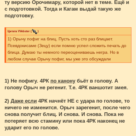
ту версию Орочимару, которой нет в теме. Ещё и
с подготовкой. Тогда и Кагам выдай такую же
подготовку.
Цитата
VVebster
(
)
1) Орычу пофиг на блиц. Пусть хоть сто раз блицает.
Псевдокисаме (Зецу) если помню успел сложить печать до
блица. Думаю ты немного переоцениваешь негра. Но в
любом случае Орычу пофиг, мы уже это обсуждали
1) Не пофигу. 4РК
по канону
бьёт в голову. А
голову Орыч не регенит. Т.е. 4РК ваншотит змея.
2)
Даже если
4РК начнёт НЕ с удара по голове, то
ничего не изменится. Орыч зарегенит, после чего
снова получит блиц. И снова. И снова. Пока не
потеряет всю стамину или пока 4РК наконец не
ударит его по голове.