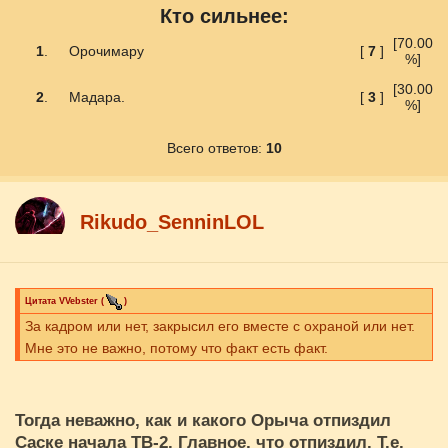
Кто сильнее:
[70.00
1
.
Орочимару
[
7
]
%]
[30.00
2
.
Мадара.
[
3
]
%]
Всего ответов:
10
Rikudo_SenninLOL
Цитата
VVebster
(
)
За кадром или нет, закрысил его вместе с охраной или нет.
Мне это не важно, потому что факт есть факт.
Тогда неважно, как и какого Орыча отпиздил
Саске начала ТВ-2. Главное, что отпиздил. Т.е.