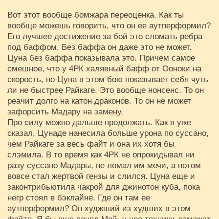
Вот этот вообще бомжара переоценка. Как ты
вообще можешь говорить, что он ее аутперформил?
Его лучшее достижение за бой это сломать ребра
под баффом. Без баффа он даже это не может.
Цуна без баффа показывала это. Причем самое
смешное, что у 4РК халявный бафф от Ооноки на
скорость, но Цуна в этом бою показывает себя чуть
ли не быстрее Райкаге. Это вообще нонсенс. То он
реачит долго на катон драконов. То он не может
зафорсить Мадару на замену.
Про силу можно дальше продолжать. Как я уже
сказал, Цунаде нанесила больше урона по суссано,
чем Райкаге за весь файт и она их хотя бы
слэмила. В то время как 4РК не опрокидывал ни
разу суссано Мадары, не ломал им мечи, а потом
вовсе стал жертвой гензы и слился. Цуна еще и
законтрибьютила чакрой для джинотон куба, пока
негр стоял в бэклайне. Где он там ее
аутперформил? Он худжший из худших в этом