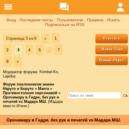
Вход
·
Последние посты
·
Пользователи
·
Правила
·
Искать
·
Подписаться на RSS
Страница
3
из
8
1
«
2
3
4
5
7
…
8
»
Модератор форума:
Krimbel-Ko
,
Lapidus
Форум поклонников аниме
Наруто и Боруто
»
Манга
»
Противостояния персонажей
»
Орочимару в Гидре, без рук и
печатей vs Мадара МШ.
(Мадара
вместо Итачи.)
Орочимару в Гидре, без рук и печатей vs Мадара МШ.