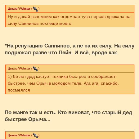
Цитата
VVebster
(
)
Ну и давай вспомним как огромная туча персов дрюкала на
силу Саннинов похлеще моего
*На репутацию Саннинов, а не на их силу. На силу
подрюкал разве что Пейн. И всё, вроде как.
Цитата
VVebster
(
)
1) 85 лет дед кастует техники быстрее и соображает
быстрее, чем Орыч в молодом теле. Ага ага, спасибо,
посмеялся
По манге так и есть. Кто виноват, что старый дед
быстрее Орыча...
Цитата
VVebster
(
)