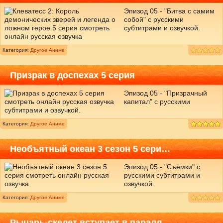
Эпизод 05 - "Битва с самим
собой" с русскими
субтитрами и озвучкой.
Категория:
Другое Аниме
Призрак в доспехах 5 серия
Эпизод 05 - "Призрачный
капитал" с русскими
субтитрами и озвучкой.
Категория:
Другое Аниме
Необъятный океан 3 сезон 5 сери…
Эпизод 05 - "Съёмки" с
русскими субтитрами и
озвучкой.
Категория:
Другое Аниме
Рыцарь-скелет вступает в паралл…