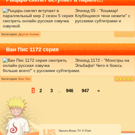
Эпизод 05 - "Кошмар!
Клубящиеся тени нежити" с
русскими субтитрами и
озвучкой.
Категория:
Другое Аниме
Ван Пис 1172 серия
Эпизод 1172 - "Монстры на
Эльбафе! Чего я боюсь
больше всего!" c русскими субтитрами.
Категория:
Ван Пис
1
2
3
946
947
»
...
Naruto-Base.TV © Pain