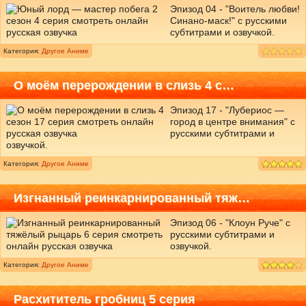
Эпизод 04 - "Воитель любви!
Синано-маск!" с русскими
субтитрами и озвучкой.
Категория:
Другое Аниме
О моём перерождении в слизь 4 с…
Эпизод 17 - "Лубериос —
город в центре внимания" с
русскими субтитрами и
озвучкой.
Категория:
Другое Аниме
Изгнанный реинкарнированный тяж…
Эпизод 06 - "Клоун Руче" с
русскими субтитрами и
озвучкой.
Категория:
Другое Аниме
Расхититель гробниц 5 серия