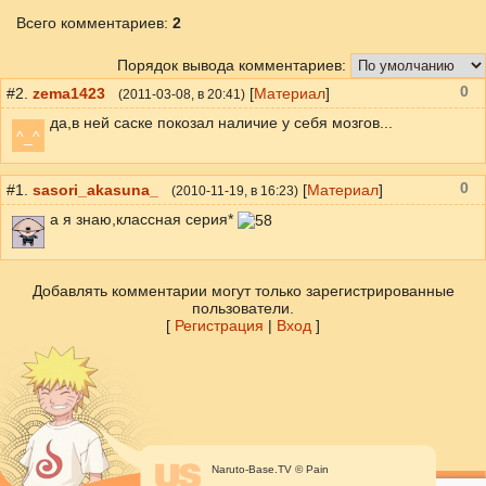
Всего комментариев
:
2
Порядок вывода комментариев:
0
#2.
zema1423
[
Материал
]
(
2011-03-08
, в 20:41)
да,в ней саске покозал наличие у себя мозгов...
^_^
0
#1.
sasori_akasuna_
[
Материал
]
(
2010-11-19
, в 16:23)
а я знаю,классная серия*
Добавлять комментарии могут только зарегистрированные
пользователи.
[
Регистрация
|
Вход
]
Naruto-Base.TV © Pain