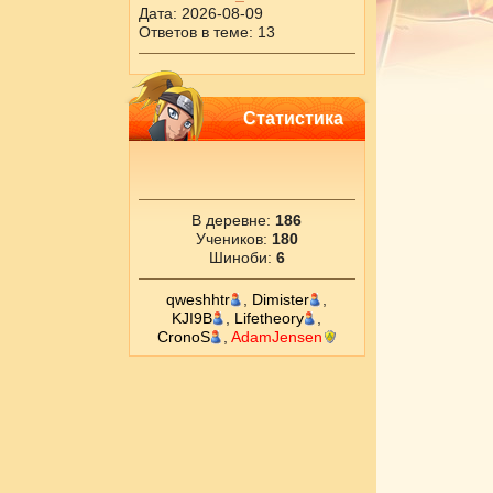
Дата: 2026-08-09
Ответов в теме: 13
Статистика
В деревне:
186
Учеников:
180
Шиноби:
6
qweshhtr
,
Dimister
,
KJI9B
,
Lifetheory
,
CronоS
,
AdamJensen