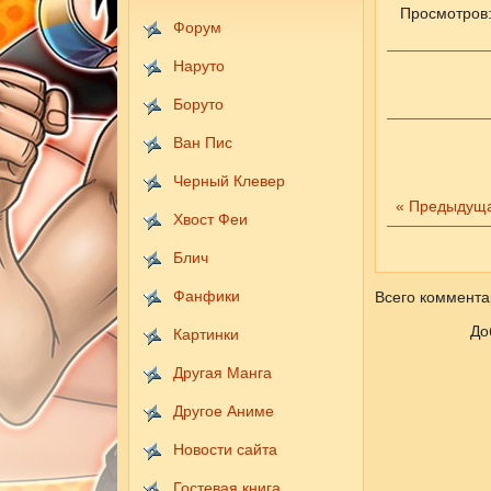
Просмотров
Форум
Наруто
Боруто
Ван Пис
Черный Клевер
« Предыдущ
Хвост Феи
Блич
Фанфики
Всего коммента
До
Картинки
Другая Манга
Другое Аниме
Новости сайта
Гостевая книга