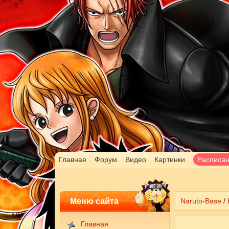
Главная
Форум
Видео
Картинки
Расписа
Меню сайта
Naruto-Base
/
Главная