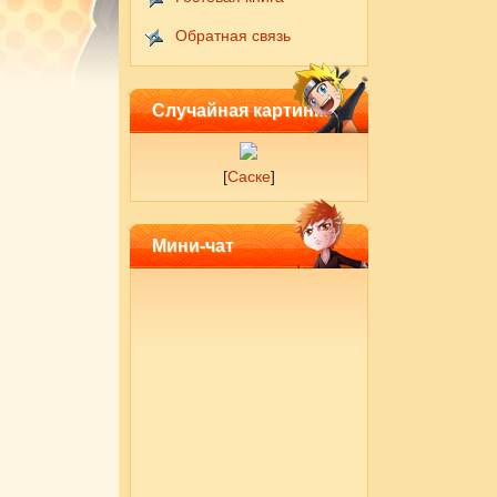
Обратная связь
Случайная картинка
[
Саске
]
Мини-чат