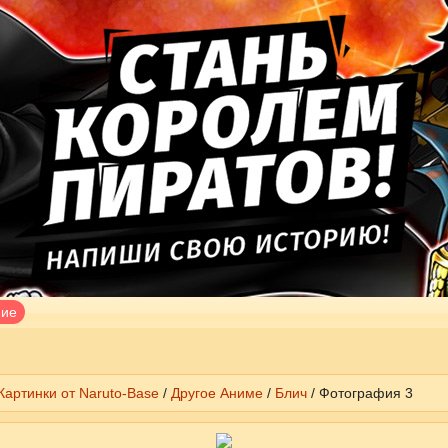
ние
Картинки от Naruto-Base
/
Другое Аниме
/
Блич
/ Фотография 3