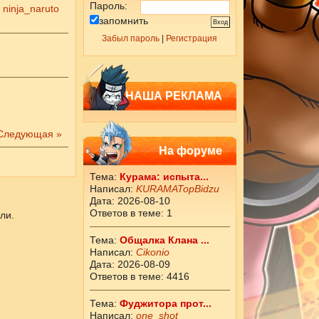
Пароль:
:
ninja_naruto
запомнить
Забыл пароль
|
Регистрация
НАША РЕКЛАМА
Следующая »
На форуме
Тема:
Курама: испыта...
Написал:
KURAMATopBidzu
Дата: 2026-08-10
Ответов в теме: 1
ли.
Тема:
Общалка Клана ...
Написал:
Cikоnio
Дата: 2026-08-09
Ответов в теме: 4416
Тема:
Фуджитора прот...
Написал:
one_shot