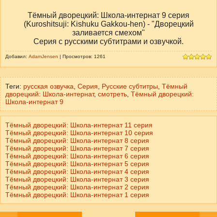
Тёмный дворецкий: Школа-интернат 9 серия
(Kuroshitsuji: Kishuku Gakkou-hen) - "Дворецкий
заливается смехом"
Серия с русскими субтитрами и озвучкой.
Добавил:
AdamJensen
| Просмотров: 1261
Теги:
русская озвучка
,
Серия
,
Русские субтитры
,
Тёмный
дворецкий: Школа-интернат
,
смотреть
,
Тёмный дворецкий:
Школа-интернат 9
Тёмный дворецкий: Школа-интернат 11 серия
Тёмный дворецкий: Школа-интернат 10 серия
Тёмный дворецкий: Школа-интернат 8 серия
Тёмный дворецкий: Школа-интернат 7 серия
Тёмный дворецкий: Школа-интернат 6 серия
Тёмный дворецкий: Школа-интернат 5 серия
Тёмный дворецкий: Школа-интернат 4 серия
Тёмный дворецкий: Школа-интернат 3 серия
Тёмный дворецкий: Школа-интернат 2 серия
Тёмный дворецкий: Школа-интернат 1 серия