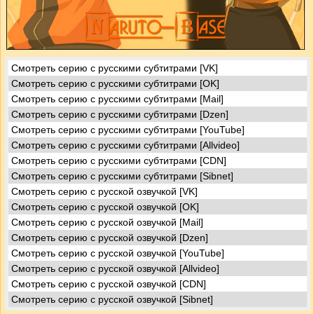
Смотреть серию с русскими субтитрами [VK]
Смотреть серию с русскими субтитрами [OK]
Смотреть серию с русскими субтитрами [Mail]
Смотреть серию с русскими субтитрами [Dzen]
Смотреть серию с русскими субтитрами [YouTube]
Смотреть серию с русскими субтитрами [Allvideo]
Смотреть серию с русскими субтитрами [CDN]
Смотреть серию с русскими субтитрами [Sibnet]
Смотреть серию с русской озвучкой [VK]
Смотреть серию с русской озвучкой [OK]
Смотреть серию с русской озвучкой [Mail]
Смотреть серию с русской озвучкой [Dzen]
Смотреть серию с русской озвучкой [YouTube]
Смотреть серию с русской озвучкой [Allvideo]
Смотреть серию с русской озвучкой [CDN]
Смотреть серию с русской озвучкой [Sibnet]