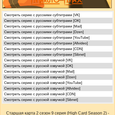
Смотреть серию с русскими субтитрами [VK]
Смотреть серию с русскими субтитрами [OK]
Смотреть серию с русскими субтитрами [Mail]
Смотреть серию с русскими субтитрами [Dzen]
Смотреть серию с русскими субтитрами [YouTube]
Смотреть серию с русскими субтитрами [Allvideo]
Смотреть серию с русскими субтитрами [CDN]
Смотреть серию с русскими субтитрами [Sibnet]
Смотреть серию с русской озвучкой [VK]
Смотреть серию с русской озвучкой [OK]
Смотреть серию с русской озвучкой [Mail]
Смотреть серию с русской озвучкой [Dzen]
Смотреть серию с русской озвучкой [YouTube]
Смотреть серию с русской озвучкой [Allvideo]
Смотреть серию с русской озвучкой [CDN]
Смотреть серию с русской озвучкой [Sibnet]
Старшая карта 2 сезон 9 серия (High Card Season 2) -