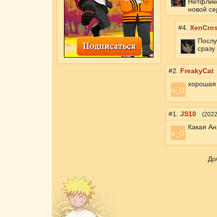
Нетфликс
новой се
#4.
XenCro
Послу
сразу
#2.
FreakyCat
хорошая 
o_O
#1.
JS10
(
2022
Какая Ан
o_O
До