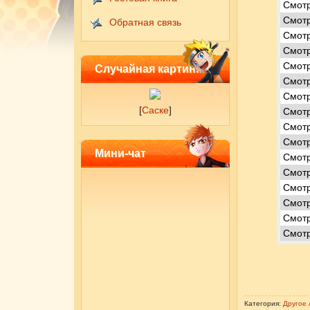
Смотр
Смотр
Обратная связь
Смотр
Смотр
Смотр
Случайная картинка
Смотр
Смотр
[
Саске
]
Смотр
Смотр
Смотр
Мини-чат
Смотр
Смотр
Смотр
Смотр
Смотр
Смотр
Категория:
Другое