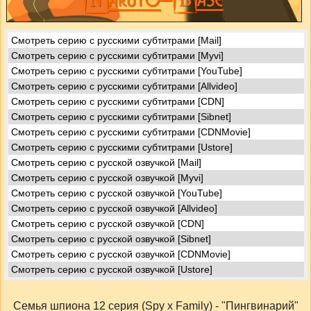
Смотреть серию с русскими субтитрами [Mail]
Смотреть серию с русскими субтитрами [Myvi]
Смотреть серию с русскими субтитрами [YouTube]
Смотреть серию с русскими субтитрами [Allvideo]
Смотреть серию с русскими субтитрами [CDN]
Смотреть серию с русскими субтитрами [Sibnet]
Смотреть серию с русскими субтитрами [CDNMovie]
Смотреть серию с русскими субтитрами [Ustore]
Смотреть серию с русской озвучкой [Mail]
Смотреть серию с русской озвучкой [Myvi]
Смотреть серию с русской озвучкой [YouTube]
Смотреть серию с русской озвучкой [Allvideo]
Смотреть серию с русской озвучкой [CDN]
Смотреть серию с русской озвучкой [Sibnet]
Смотреть серию с русской озвучкой [CDNMovie]
Смотреть серию с русской озвучкой [Ustore]
Семья шпиона 12 серия (Spy x Family) - "Пингвинарий"