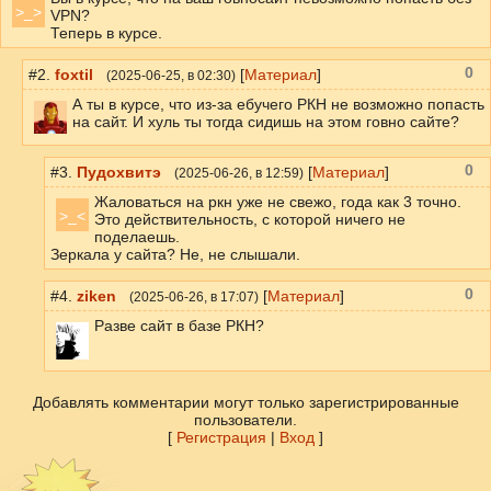
>_>
VPN?
Теперь в курсе.
0
#2.
foxtil
[
Материал
]
(
2025-06-25
, в 02:30)
А ты в курсе, что из-за ебучего РКН не возможно попасть
на сайт. И хуль ты тогда сидишь на этом говно сайте?
0
#3.
Пудохвитэ
[
Материал
]
(
2025-06-26
, в 12:59)
Жаловаться на ркн уже не свежо, года как 3 точно.
>_<
Это действительность, с которой ничего не
поделаешь.
Зеркала у сайта? Не, не слышали.
0
#4.
ziken
[
Материал
]
(
2025-06-26
, в 17:07)
Разве сайт в базе РКН?
Добавлять комментарии могут только зарегистрированные
пользователи.
[
Регистрация
|
Вход
]