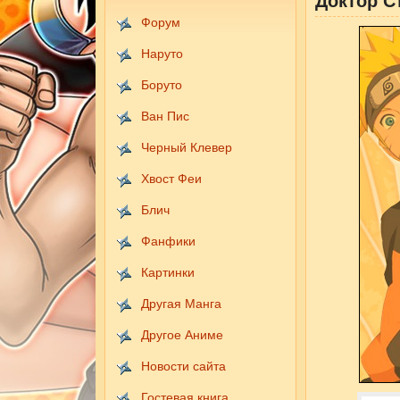
Доктор С
Форум
Наруто
Боруто
Ван Пис
Черный Клевер
Хвост Феи
Блич
Фанфики
Картинки
Другая Манга
Другое Аниме
Новости сайта
Гостевая книга