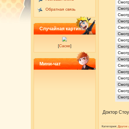
Смотр
Смотр
Обратная связь
Смотр
Смотр
Смотр
Случайная картинка
Смотр
Смотр
[
Саске
]
Смотр
Смотр
Смотр
Мини-чат
Смотр
Смотр
Смотр
Смотр
Смотр
Смотр
Доктор Стоу
Категория:
Другое