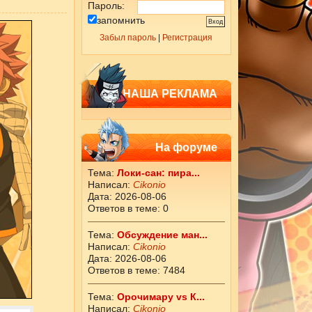
Пароль:
запомнить
Забыл пароль
|
Регистрация
НАША РЕКЛАМА
На форуме
Тема:
Локи-сан: пира...
Написал:
Cikоnio
Дата: 2026-08-06
Ответов в теме: 0
Тема:
Обсуждение ман...
Написал:
Cikоnio
Дата: 2026-08-06
Ответов в теме: 7484
Тема:
Орочимару vs К...
Написал:
Cikоnio