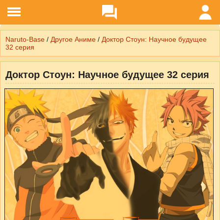
Naruto-Base
/
Другое Аниме
/
Доктор Стоун: Научное будущее
32 серия
Доктор Стоун: Научное будущее 32 серия