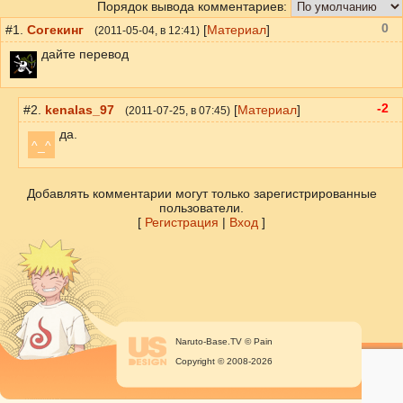
Порядок вывода комментариев:
0
#1.
Согекинг
[
Материал
]
(
2011-05-04
, в 12:41)
дайте перевод
-2
#2.
kenalas_97
[
Материал
]
(
2011-07-25
, в 07:45)
да.
^_^
Добавлять комментарии могут только зарегистрированные
пользователи.
[
Регистрация
|
Вход
]
Naruto-Base.TV © Pain
Copyright © 2008-2026