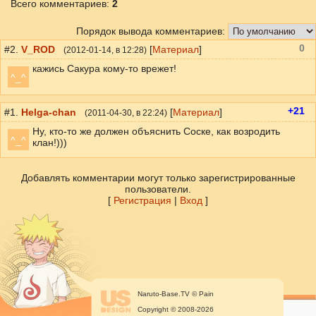
Всего комментариев
:
2
Порядок вывода комментариев:
0
#2.
V_ROD
[
Материал
]
(
2012-01-14
, в 12:28)
кажись Сакура кому-то врежет!
^_^
+21
#1.
Helga-chan
[
Материал
]
(
2011-04-30
, в 22:24)
Ну, кто-то же должен объяснить Соске, как возродить
^_^
клан!)))
Добавлять комментарии могут только зарегистрированные
пользователи.
[
Регистрация
|
Вход
]
Naruto-Base.TV © Pain
Copyright © 2008-2026