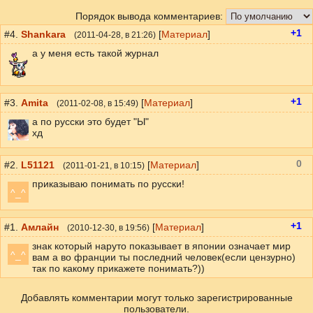
Порядок вывода комментариев:
+1
#4.
Shankara
[
Материал
]
(
2011-04-28
, в 21:26)
а у меня есть такой журнал
+1
#3.
Amita
[
Материал
]
(
2011-02-08
, в 15:49)
а по русски это будет "Ы"
хд
0
#2.
L51121
[
Материал
]
(
2011-01-21
, в 10:15)
приказываю понимать по русски!
^_^
+1
#1.
Амлайн
[
Материал
]
(
2010-12-30
, в 19:56)
знак который наруто показывает в японии означает мир
^_^
вам а во франции ты последний человек(если цензурно)
так по какому прикажете понимать?))
Добавлять комментарии могут только зарегистрированные
пользователи.