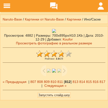
Naruto-Base
/
Картинки от Naruto-Base
/
Картинки
/ Ино/Саске
Просмотров
: 4882 |
Размеры
: 700x895px/410.1Kb |
Дата
: 2010-
12-29 |
Добавил
:
Koufor
Просмотреть фотографию в реальном размере
Рейтинг
:
3.8
/
25
« Предыдущая
|
807
808
809
810
811
[
812
]
813
814
815
816
817
|
Следующая »