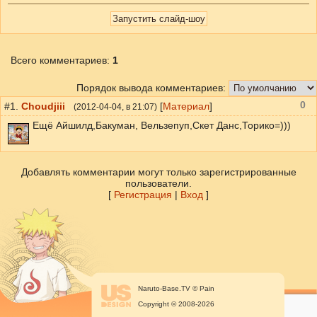
Всего комментариев
:
1
Порядок вывода комментариев:
0
#1.
Choudjiii
[
Материал
]
(
2012-04-04
, в 21:07)
Ещё Айшилд,Бакуман, Вельзепуп,Скет Данс,Торико=)))
Добавлять комментарии могут только зарегистрированные
пользователи.
[
Регистрация
|
Вход
]
Naruto-Base.TV © Pain
Copyright © 2008-2026