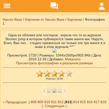
Naruto-Base
/
Картинки от Naruto-Base
/
Картинки
/ Фотография
1
Одна из обложек или постеров.. короче что то из журнала
Shonen jump в котором публикуются такие манги как: Наруто,
Блич, Ван пис... стыдно признаться но только эти три манги я и
знаю в этом журнале ^^''
Просмотров
: 2720 |
Размеры
: 1044x1500px/903.9Kb |
Дата
:
2010-12-26 |
Добавил
:
Makareno
Просмотреть фотографию в реальном размере
Рейтинг
:
3.7
/
9
« Предыдущая
|
808
809
810
811
812
[
813
]
814
815
816
817
818
|
Следующая »