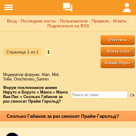
Вход
·
Последние посты
·
Пользователи
·
Правила
·
Искать
·
Подписаться на RSS
Страница
1
из
1
1
Модератор форума:
Аlаn
,
Mid
,
То6и
,
Orochimaru_Sannin
Форум поклонников аниме
Наруто и Боруто
»
Манга
»
Манга
Ван-Пис
»
Сколько Габанов за
раз смносит Прайм Гарольд?
Сколько Габанов за раз смносит Прайм Гарольд?