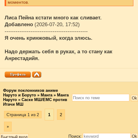
моментов.
Лиса Пейна кстати много как сливает.
Добавлено
(2026-07-20, 17:52)
---------------------------------------------
Я очень кринжовый, когда злюсь.
Надо держать себя в руках, а то стану как
Анрестадийя.
Форум поклонников аниме
Наруто и Боруто
»
Манга
»
Манга
Наруто
»
Саске МШ/ЕМС против
Итачи МШ
Страница
1
из
2
1
2
»
Поиск: