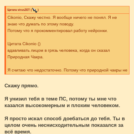
Цитата
virusZET
(
)
Cikоnio, Скажу честно. Я вообще ничего не понял. Я не
знаю что думать по этому поводу.
Потому что я прокомментировал работу нейронки.
Цитата Cikоnio ()
вдавливать лицом в грязь человека, когда он сказал
Природная Чакра.
Я считаю что недостаточно. Потому что природной чакры не
существует. Такого термина никогда не было и он даже в
самой своей основе не имеет никакого смысла. В принципе
Скажу прямо.
да, я думаю я мог. Я бы и сейчас так сделал если бы увидел
что кто то на серьезных щах его использует.
Я унизил тебя в теме ПС, потому ты мне что
казался высокомерным и плохим человеком.
Добавлено (2026-07-07, 22:48)
---------------------------------------------
Я просто искал способ доебаться до тебя. Ты в
Цитата Cikоnio ()
целом очень неснисходительным показался за
в теме "что мне не нравится в людях"
всё время.