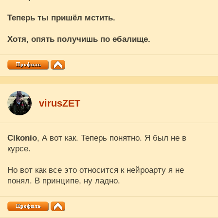
Хмм...какое то смутное воспоминание о чем то таком. Эта
Теперь ты пришёл мстить.
тема была несколько лет назад? Поиск по сайту ничего не
дал...
Хотя, опять получишь по ебалище.
virusZET
Cikоnio
, А вот как. Теперь понятно. Я был не в
курсе.
Но вот как все это относится к нейроарту я не
понял. В принципе, ну ладно.