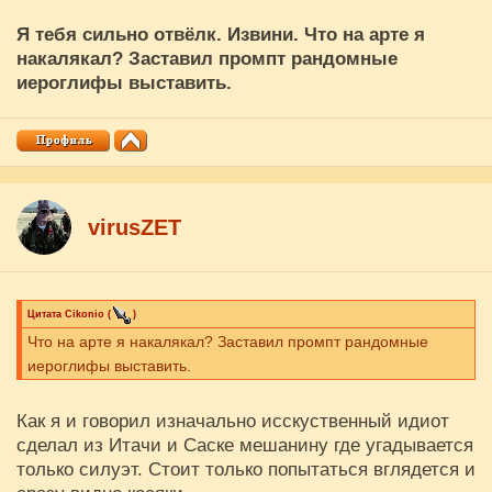
Я тебя сильно отвёлк. Извини. Что на арте я
накалякал? Заставил промпт рандомные
иероглифы выставить.
virusZET
Цитата
Cikоnio
(
)
Что на арте я накалякал? Заставил промпт рандомные
иероглифы выставить.
Как я и говорил изначально исскуственный идиот
сделал из Итачи и Саске мешанину где угадывается
только силуэт. Стоит только попытаться вглядется и