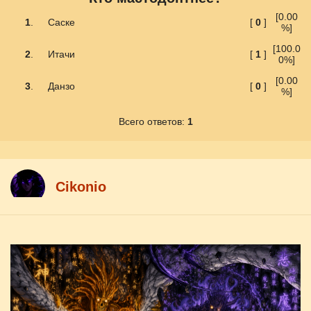
[0.00
1
.
Саске
[
0
]
%]
[100.0
2
.
Итачи
[
1
]
0%]
[0.00
3
.
Данзо
[
0
]
%]
Всего ответов:
1
Cikоnio