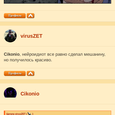
virusZET
Cikоnio
, нейроидиот все равно сделал мешанину,
но получилось красиво.
Cikоnio
Цитата
virusZET
(
)