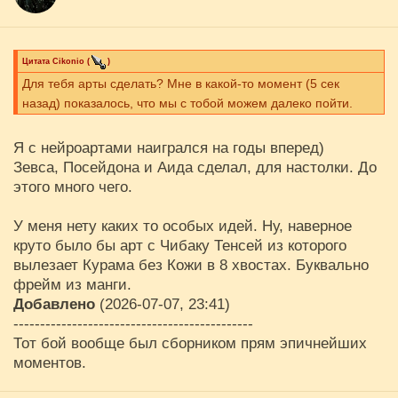
Цитата
Cikоnio
(
)
Для тебя арты сделать? Мне в какой-то момент (5 сек
назад) показалось, что мы с тобой можем далеко пойти.
Я с нейроартами наигрался на годы вперед)
Зевса, Посейдона и Аида сделал, для настолки. До
этого много чего.
У меня нету каких то особых идей. Ну, наверное
круто было бы арт с Чибаку Тенсей из которого
вылезает Курама без Кожи в 8 хвостах. Буквально
фрейм из манги.
Добавлено
(2026-07-07, 23:41)
---------------------------------------------
Тот бой вообще был сборником прям эпичнейших
моментов.