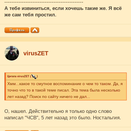
---------------------------------------------
А тебе извиниться, если хочешь такие же. Я всё
же сам тебя простил.
virusZET
Цитата
virusZET
(
)
Хмм...какое то смутное воспоминание о чем то таком. Да, я
точно что то в такой теме писал. Эта тема была несколько
лет назад? Поиск по сайту ничего не дал...
О, нашел. Действительно я только одно слово
написал "ЧСВ", 5 лет назад это было. Ностальгия.