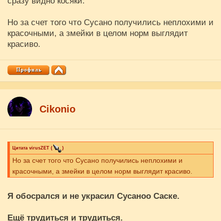
сразу видно косяки.
Но за счет того что Сусано получились неплохими и
красочными, а змейки в целом норм выглядит
красиво.
Cikоnio
Цитата
virusZET
(
)
Но за счет того что Сусано получились неплохими и
красочными, а змейки в целом норм выглядит красиво.
Я обосрался и не украсил Сусаноо Саске.
Ещё трудиться и трудиться.