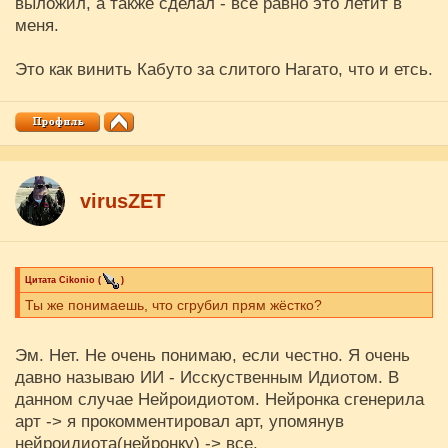
выложил, а также сделал - всё равно это летит в
меня.
Это как винить Кабуто за слитого Нагато, что и етсь.
virusZET
Цитата
Cikоnio
(
)
Ты же понимаешь, что сгрубил прям жёстко?
Эм. Нет. Не очень понимаю, если честно. Я очень
давно называю ИИ - Исскуственным Идиотом. В
данном случае Нейроидиотом. Нейронка сгенерила
арт -> я прокомментировал арт, упомянув
нейроидиота(нейронку) -> все.