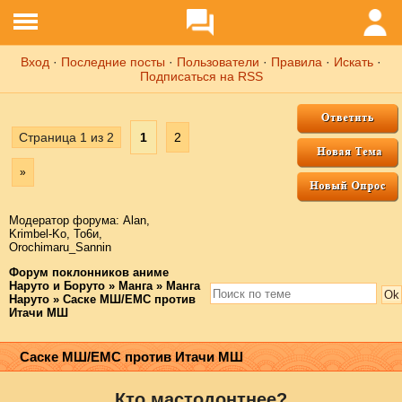
Вход
·
Последние посты
·
Пользователи
·
Правила
·
Искать
·
Подписаться на RSS
Страница
1
из
2
1
2
»
Модератор форума:
Аlаn
,
Krimbel-Ko
,
То6и
,
Orochimaru_Sannin
Форум поклонников аниме
Наруто и Боруто
»
Манга
»
Манга
Наруто
»
Саске МШ/ЕМС против
Итачи МШ
Саске МШ/ЕМС против Итачи МШ
Кто мастодонтнее?