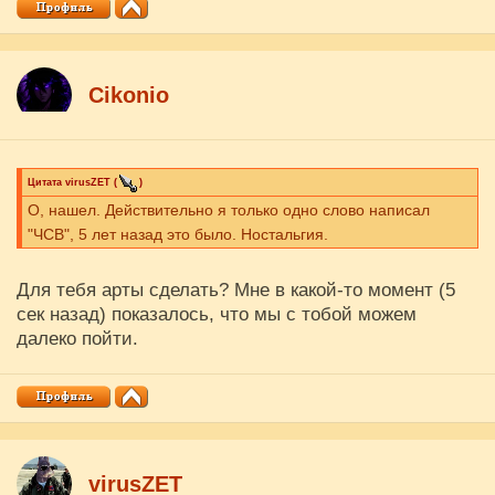
Cikоnio
Цитата
virusZET
(
)
О, нашел. Действительно я только одно слово написал
"ЧСВ", 5 лет назад это было. Ностальгия.
Для тебя арты сделать? Мне в какой-то момент (5
сек назад) показалось, что мы с тобой можем
далеко пойти.
virusZET