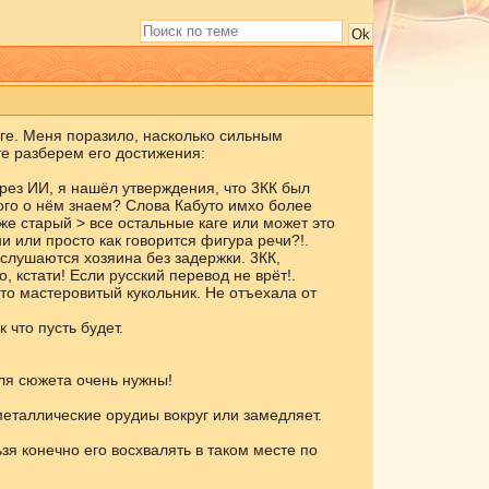
аге. Меня поразило, насколько сильным
те разберем его достижения:
ерез ИИ, я нашёл утверждения, что 3КК был
ого о нём знаем? Слова Кабуто имхо более
же старый > все остальные каге или может это
 или просто как говорится фигура речи?!.
слушаются хозяина без задержки. 3КК,
, кстати! Если русский перевод не врёт!.
сто мастеровитый кукольник. Не отъехала от
 что пусть будет.
для сюжета очень нужны!
металлические орудиы вокруг или замедляет.
зя конечно его восхвалять в таком месте по