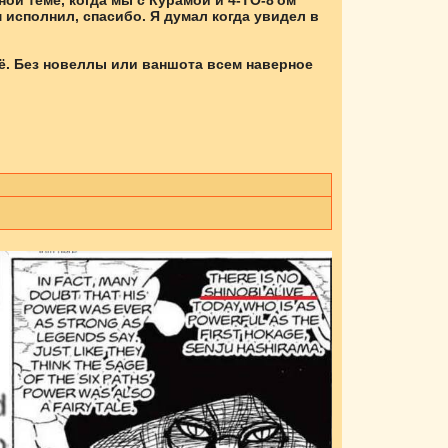
ной теме, когда мы с Курамой и 4-TO-8'ом
 исполнил, спасибо. Я думал когда увидел в
сё. Без новеллы или ваншота всем наверное