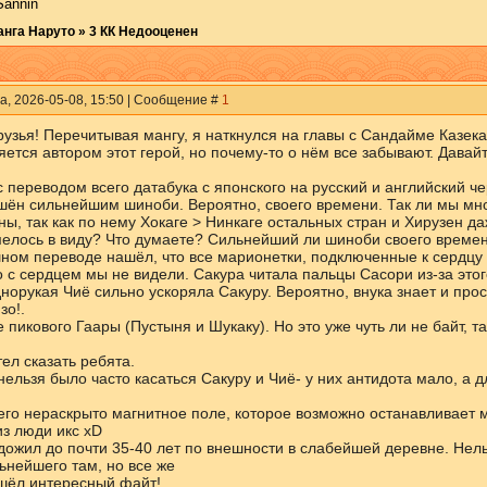
Sannin
анга Наруто
»
3 КК Недооценен
а, 2026-05-08, 15:50 | Сообщение #
1
рузья! Перечитывая мангу, я наткнулся на главы с Сандайме Казек
яется автором этот герой, но почему-то о нём все забывают. Давай
с переводом всего датабука с японского на русский и английский ч
шён сильнейшим шиноби. Вероятно, своего времени. Так ли мы мн
ы, так как по нему Хокаге > Нинкаге остальных стран и Хирузен да
елось в виду? Что думаете? Сильнейший ли шиноби своего времени
шном переводе нашёл, что все марионетки, подключенные к сердцу 
 с сердцем мы не видели. Сакура читала пальцы Сасори из-за этого
норукая Чиё сильно ускоряла Сакуру. Вероятно, внука знает и про
зо!.
 пикового Гаары (Пустыня и Шукаку). Но это уже чуть ли не байт, так
тел сказать ребята.
ельзя было часто касаться Сакуру и Чиё- у них антидота мало, а 
ьего нераскрыто магнитное поле, которое возможно останавливает 
из люди икс xD
дожил до почти 35-40 лет по внешности в слабейшей деревне. Нель
ьнейшего там, но все же
шёл интересный файт!