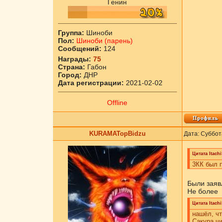
Генин
Группа:
Шиноби
Пол:
Шиноби (парень)
Сообщений:
124
Награды:
75
Страна:
Габон
Город:
ДНР
Дата регистрации:
2021-02-02
Offline
KURAMATopBidzu
Дата: Суббот
Цитата
Itach
3КК был 
Были заяв
Не более
Цитата
Itach
нашёл, чт
Сакура чи