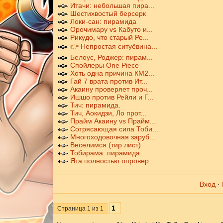
Итачи: небольшая пира...
Шестихвостый берсерк
Локи-сан: пирамида
Орочимару vs Кабуто и...
Рикудо, что старый Ре...
👉 Непростая ситуёвина...
Белоус, Роджер: пирам...
Спойлеры One Piece
Хоть одна причина КМ2...
Гай 7 врата против Ит...
Акаину проверяет проч...
Ишшо против Рейли и Г...
Тич: пирамида.
Тич, Аокидзи, Ло прот...
Прайм Акаину vs Прайм...
Сотрясающая сила Тоби...
Многоходовочная заруб...
Веселимся (тир лист)
Тобирама: пирамида.
Ята полностью опровер...
Вход
·
1
Страница
1
из
1