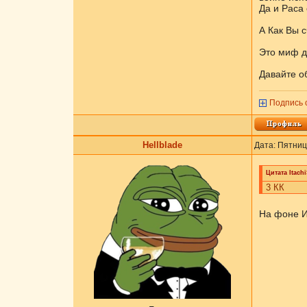
Да и Раса 
А Как Вы 
Это миф д
Давайте об
Подпись 
Hellblade
Дата: Пятниц
Цитата
Itach
3 КК
На фоне И