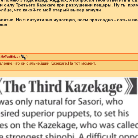
 я помню 3 года назад, Андрюх, я попросил тебя ответить в од
 силу Третьего Казекаге при разрушении пещеры. Ну ты прям
лбце, что какой-то мой старый высер апнули
иятно. Но я интуитивно чувствую, всем прохладно - есть и в
сно.
MATopBidzu
(
)
ление,что он сильнейший Казекаге.На тот момент.