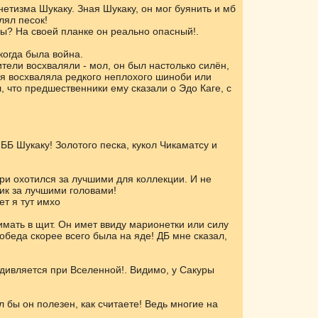
нетизма Шукаку. Зная Шукаку, он мог буянить и мб
лял песок!
ны? На своей планке он реально опасный!.
когда была война.
ители восхваляли - мол, он был настолько силён,
ня восхваляла редкого неплохого шиноби или
л, что предшественники ему сказали о Эдо Каге, с
ББ Шукаку! Золотого песка, кукол Чикаматсу и
ри охотился за лучшими для коллекции. И не
ник за лучшими головами!
ет я тут имхо
нимать в щит. Он имет ввиду марионетки или силу
обеда скорее всего была на яде! ДБ мне сказал,
удивляется при Вселенной!. Видимо, у Сакуры
 бы он полезен, как считаете! Ведь многие на