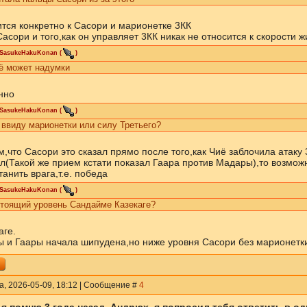
ится конкретно к Сасори и марионетке 3КК
асори и того,как он управляет 3КК никак не относится к скорости ж
iSasukeHakuKonan
(
)
сё может надумки
нно
iSasukeHakuKonan
(
)
 ввиду марионетки или силу Третьего?
м,что Сасори это сказал прямо после того,как Чиё заблочила атаку 3
л(Такой же прием кстати показал Гаара против Мадары),то возможн
анить врага,т.е. победа
iSasukeHakuKonan
(
)
стоящий уровень Сандайме Казекаге?
аге.
 и Гаары начала шипудена,но ниже уровня Сасори без марионетки
а, 2026-05-09, 18:12 | Сообщение #
4