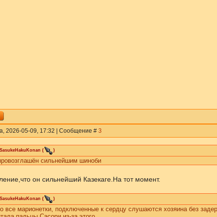
а, 2026-05-09, 17:32 | Сообщение #
3
iSasukeHakuKonan
(
)
провозглашён сильнейшим шиноби
ление,что он сильнейший Казекаге.На тот момент.
iSasukeHakuKonan
(
)
о все марионетки, подключенные к сердцу слушаются хозяина без задер
тала пальцы Сасори из-за этого