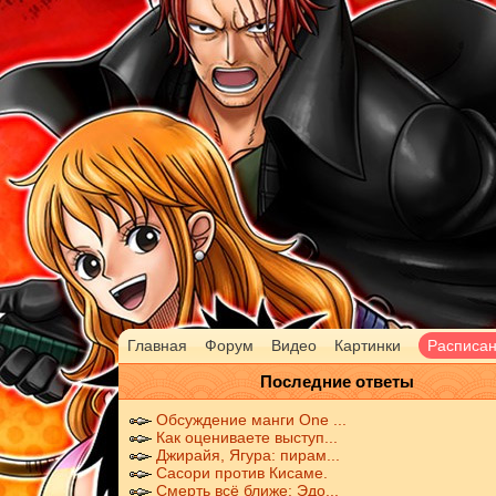
Главная
Форум
Видео
Картинки
Расписа
Последние ответы
Обсуждение манги One ...
Как оцениваете выступ...
Джирайя, Ягура: пирам...
Сасори против Кисаме.
Смерть всё ближе: Эдо...