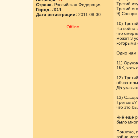
Третий изу
Страна:
Российская Федерация
Третий его
Город:
ЛОЛ
9) Сасори
Дата регистрации:
2011-08-30
10) Трети
Offline
На войне в
что смерт
может 3 ус
которыми 
Одно нам и
11) Оружие
1КК, хоть
12) Трети
обязательн
ДБ указыва
13) Сасори
Третьего? 
что это бы
Чиё ещё р
было мног
Понятно, 
войне исп