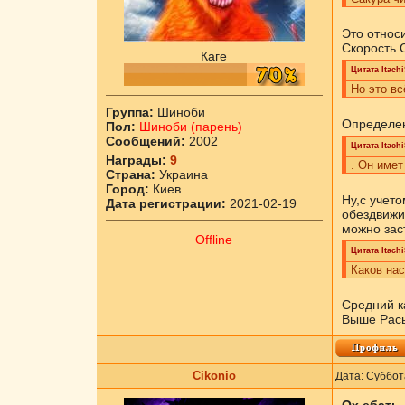
Это относ
Скорость С
Каге
Цитата
Itach
Но это в
Группа:
Шиноби
Определе
Пол:
Шиноби (парень)
Сообщений:
2002
Цитата
Itach
Награды:
9
. Он имет
Страна:
Украина
Город:
Киев
Ну,с учето
Дата регистрации:
2021-02-19
обездвижи
можно заст
Offline
Цитата
Itach
Каков на
Средний к
Выше Расы
Cikоnio
Дата: Суббот