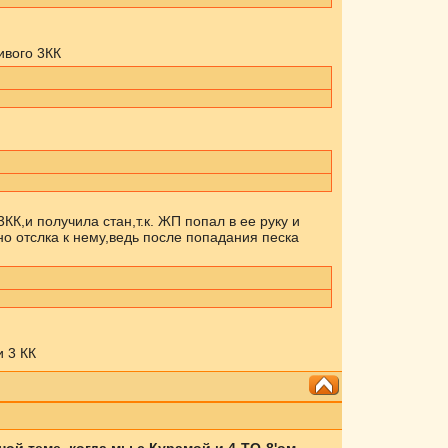
ивого 3КК
КК,и получила стан,т.к. ЖП попал в ее руку и
о отслка к нему,ведь после попадания песка
 3 КК