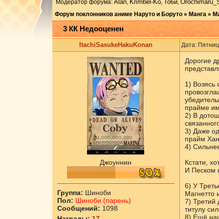
Аlаn
Krimbel-Ko
То6и
Orochimaru_
Модератор форума:
,
,
,
Форум поклонников аниме Наруто и Боруто
»
Манга
»
М
3 КК Недооценен
ItachiSasukeHakuKonan
Дата: Пятниц
Дорогие д
представл
1) Возясь 
провозгла
убедительн
прайме им
2) В дото
связанного
3) Даже од
прайм Хан
4) Сильнее
Джоуннин
Кстати, хо
И Песком н
6) У Трет
Группа:
Шиноби
Магнетто 
Пол:
Шиноби (парень)
7) Третий 
Сообщений:
1098
титулу сил
8) Ещё на
Награды:
17