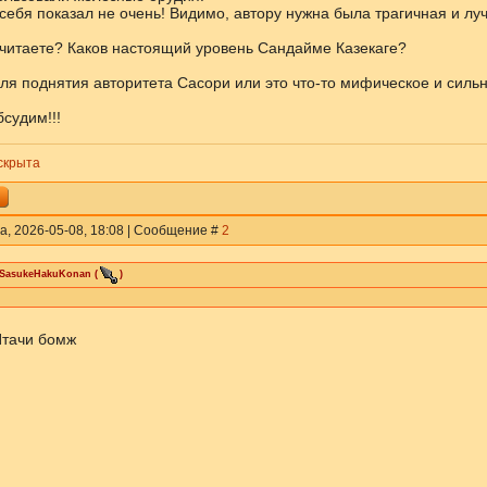
себя показал не очень! Видимо, автору нужна была трагичная и луч
считаете? Каков настоящий уровень Сандайме Казекаге?
ля поднятия авторитета Сасори или это что-то мифическое и силь
судим!!!
скрыта
а, 2026-05-08, 18:08 | Сообщение #
2
iSasukeHakuKonan
(
)
тачи бомж