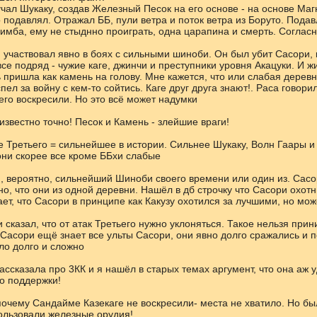
чал Шукаку, создав Железный Песок на его основе - на основе Маг
 подавлял. Отражал ББ, пули ветра и поток ветра из Боруто. Подав
 имба, ему не стыднно проиграть, одна царапина и смерть. Соглас
й участвовал явно в боях с сильными шиноби. Он был убит Сасори, 
се подряд - чужие каге, джинчи и преступники уровня Акацуки. И ж
ь пришла как камень на голову. Мне кажется, что или слабая дерев
пел за войну с кем-то сойтись. Каге друг друга знают!. Раса говори
его воскресили. Но это всё может надумки
звестно точно! Песок и Камень - злейшие враги!
 Третьего = сильнейшее в истории. Сильнее Шукаку, Волн Гаары и 
 они скорее все кроме ББхи слабые
й, вероятно, сильнейший Шиноби своего времени или один из. Сасо
о, что они из одной деревни. Нашёл в дб строчку что Сасори охот
ет, что Сасори в принципе как Какузу охотился за лучшими, но мож
 сказал, что от атак Третьего нужно уклоняться. Такое нельзя при
Сасори ещё знает все ульты Сасори, они явно долго сражались и п
ло долго и сложно
ассказала про 3КК и я нашёл в старых темах аргумент, что она аж 
о поддержки!
почему Сандайме Казекаге не воскресили- места не хватило. Но был
ользовали железные орудия!