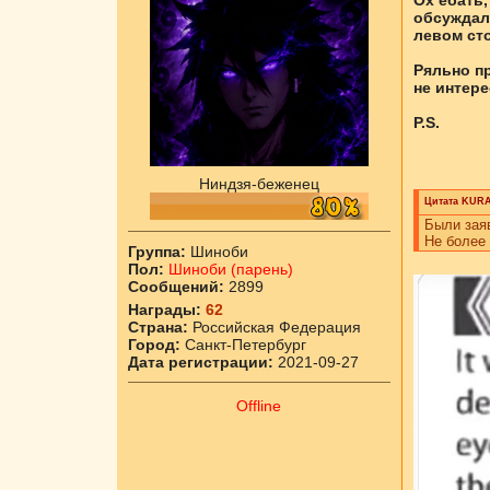
Ох ебать,
обсуждали
левом сто
Ряльно пр
не интере
P.S.
Ниндзя-беженец
Цитата
KURA
Были заяв
Не более
Группа:
Шиноби
Пол:
Шиноби (парень)
Сообщений:
2899
Награды:
62
Страна:
Российская Федерация
Город:
Санкт-Петербург
Дата регистрации:
2021-09-27
Offline