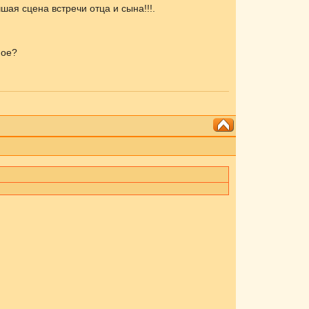
шая сцена встречи отца и сына!!!.
ное?