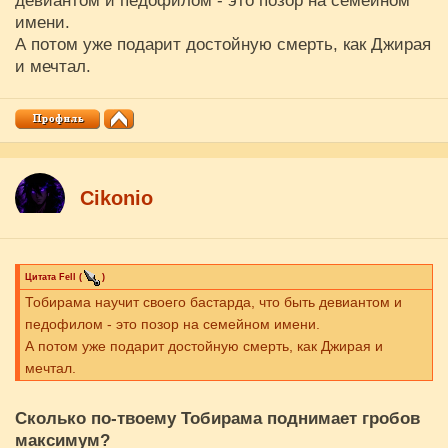
девиантом и педофилом - это позор на семейном
имени.
А потом уже подарит достойную смерть, как Джирая
и мечтал.
Cikоnio
Цитата
Fell
(
)
Тобирама научит своего бастарда, что быть девиантом и
педофилом - это позор на семейном имени.
А потом уже подарит достойную смерть, как Джирая и
мечтал.
Сколько по-твоему Тобирама поднимает гробов
максимум?