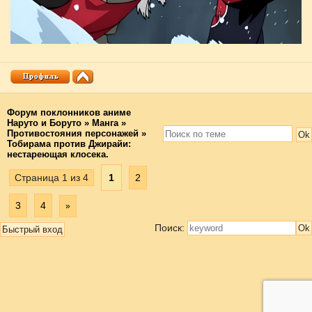
Форум поклонников аниме
Наруто и Боруто
»
Манга
»
Противостояния персонажей
»
Тобирама против Джирайи:
нестареющая клосека.
Страница
1
из
4
1
2
3
4
»
Поиск: