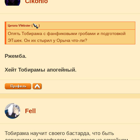
Cikоnio
Цитата
VVebster
(
)
Опять Тобирама с фанфиковыми гробами и подготовкой
ЭТшек. Он их стырил у Орыча что-ли?
Ржемба.
Хейт Тобирамы апогейный.
Fell
Тобирама научит своего бастарда, что быть