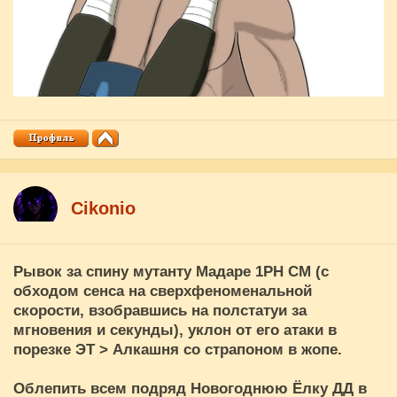
Cikоnio
Рывок за спину мутанту Мадаре 1РН СМ (с
обходом сенса на сверхфеноменальной
скорости, взобравшись на полстатуи за
мгновения и секунды), уклон от его атаки в
порезке ЭТ > Алкашня со страпоном в жопе.
Облепить всем подряд Новогоднюю Ёлку ДД в