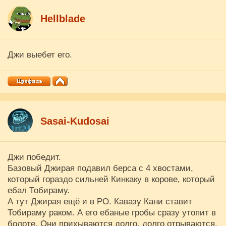
Hellblade
Джи выебет его.
Sasai-Kudosai
Джи победит.
Базовый Джирая подавил берса с 4 хвостами,
который гораздо сильней Кинкаку в корове, который
ебал Тобираму.
А тут Джирая ещё и в РО. Кавазу Кани ставит
Тобираму раком. А его ебаные гробы сразу утопит в
болоте. Они прихываются долго, долго отрываются.