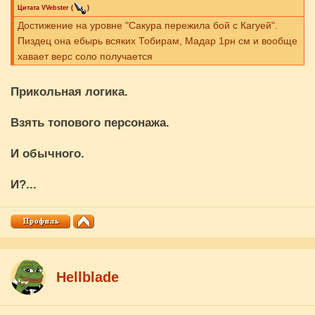
Цитата
VVebster
(
)
Достижение на уровне "Сакура пережила бой с Кагуей".
Пиздец она ебырь всяких Тобирам, Мадар 1рн см и вообще
хавает верс соло получается
Прикольная логика.
Взять топового персонажа.
И обычного.
И?...
Hellblade