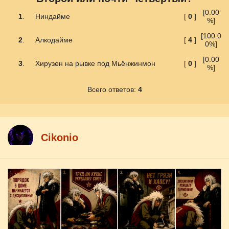
[0.00
1
.
Ниндайме
[
0
]
%]
[100.0
2
.
Алкодайме
[
4
]
0%]
[0.00
3
.
Хирузен на рывке под Мьёнжинмон
[
0
]
%]
Всего ответов:
4
Cikоnio