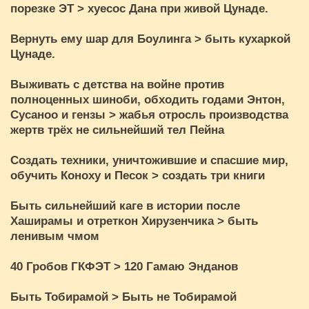
порезке ЭТ > хуесос Дана при живой Цунаде.
Вернуть ему шар для Боулинга > быть кухаркой
Цунаде.
Выживать с детства на войне против
полноценных шиноби, обходить годами Энтон,
Сусаноо и гензы > жабья отросль производства
жертв трёх не сильнейший тел Пейна
Создать техники, уничтожившие и спасшие мир,
обучить Коноху и Песок > создать три книги
Быть сильнейший каге в истории после
Хаширамы и отреткон Хирузенчика > быть
ленивым чмом
40 Гробов ГКФЭТ > 120 Гамаю Энданов
Быть Тобирамой > Быть не Тобирамой