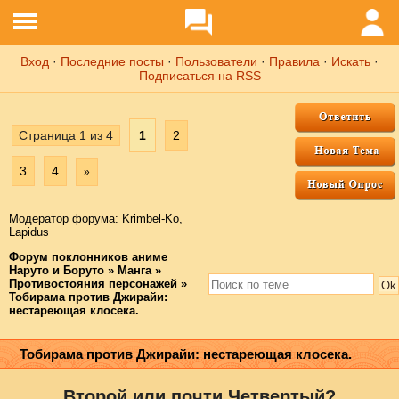
Вход
·
Последние посты
·
Пользователи
·
Правила
·
Искать
·
Подписаться на RSS
Страница
1
из
4
1
2
3
4
»
Модератор форума:
Krimbel-Ko
,
Lapidus
Форум поклонников аниме
Наруто и Боруто
»
Манга
»
Противостояния персонажей
»
Тобирама против Джирайи:
нестареющая клосека.
Тобирама против Джирайи: нестареющая клосека.
Второй или почти Четвертый?