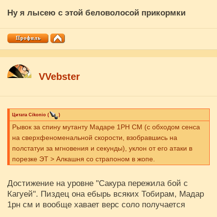
Ну я лысею с этой беловолосой прикормки
VVebster
Цитата
Cikоnio
(
)
Рывок за спину мутанту Мадаре 1РН СМ (с обходом сенса
на сверхфеноменальной скорости, взобравшись на
полстатуи за мгновения и секунды), уклон от его атаки в
порезке ЭТ > Алкашня со страпоном в жопе.
Достижение на уровне "Сакура пережила бой с
Кагуей". Пиздец она ебырь всяких Тобирам, Мадар
1рн см и вообще хавает верс соло получается