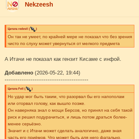
Nekzeesh
Цитата
redevil
(
)
Он так не умеет, по крайней мере не показал что без зрения
чисто по слуху может увернуться от мелкого предмета
А Итачи не показал как гензит Кисаме с инфой.
Добавлено
(2026-05-22, 19:44)
---------------------------------------------
Цитата
Fell
(
)
Но удар мог быть таким, что разорвал бы его напополам
или оторвал голову, как вышло позже.
Он наверняка знал о мощи Берсов, но принял на себя такой
риск и решил подурачиться, и лишь потом драться более-
менее серьёзно.
Значит и с Итачи может сделать аналогично, даже зная
часть его приёмов. Что может быть для него фатально.