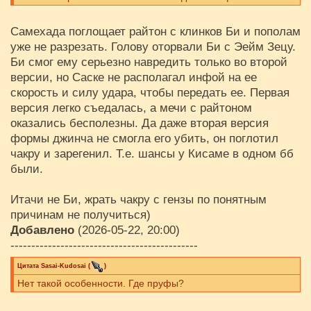
Самехада поглощает райтон с клинков Би и пополам
уже не разрезать. Голову оторвали Би с Эейм Зецу.
Би смог ему серьезно навредить только во второй
версии, но Саске не располагал инфой на ее
скорость и силу удара, чтобы передать ее. Первая
версия легко съедалась, а мечи с райтоном
оказались бесполезны. Да даже вторая версия
формы джинча не смогла его убить, он поглотил
чакру и зарегенил. Т.е. шансы у Кисаме в одном бб
были.
Итачи не Би, жрать чакру с гензы по понятным
причинам не получиться)
Добавлено
(2026-05-22, 20:00)
---------------------------------------------
Цитата
Sasai-Kudosai
(
)
Нет такой особенности. Где пруфы?