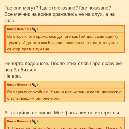
Где они могут? Где это сказано? Где показано?
Все мечник на войне сражались не на слух, а на
глаз.
Цитата
Nekzeesh
(
)
Во вторых, эти сражались до того как Гай дал свою оценку
туману. И до того как Какаши расписался в том, что нужен
сенсор против тумана.
Ничерта подобного. После этих слов Гари сразу же
пошёл биться.
Не ври.
Цитата
Nekzeesh
(
)
Во первых спокойнее. У меня нет желания вести дискуссию
с вспылившим оппонентом.
А ты хуйню не пиши. Мне фантазии не интересны.
Цитата
Nekzeesh
(
)
1. Посмотри, пожалуйста, на пред мое сообщение. Почитай