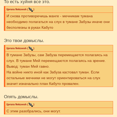
То есть хуйня все это.
Цитата
Nekzeesh
(
)
И снова противоречишь манге - мечникам тумана
необходимо полагаться на слух в тумане Забузы иначе они
бесполезны в руках Кабуто
Это твои домыслы.
Цитата
Nekzeesh
(
)
В тумане Забузы, сам Забуза перемещается полагаясь на
слух. В тумане Мей перемещаются полагаясь на зрение.
Вывод: туман Мей гавно.
На войне никто иной как Забуза кастовал туман. Если
остальные мечники не могут ориентироваться на слух
значит изначально план Кабуто провален.
Опять домыслы.
Цитата
Nekzeesh
(
)
С этим разобрались, они могут.