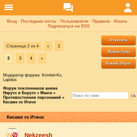
Вход
·
Последние посты
·
Пользователи
·
Правила
·
Искать
·
Подписаться на RSS
Страница
2
из
4
1
«
2
3
4
»
Модератор форума:
Krimbel-Ko
,
Lapidus
Форум поклонников аниме
Наруто и Боруто
»
Манга
»
Противостояния персонажей
»
Кисаме vs Итачи
Кисаме vs Итачи
Nekzeesh