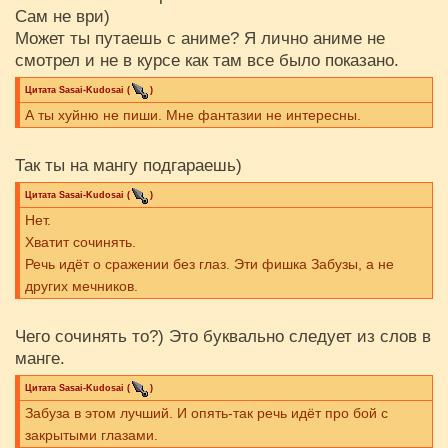
Сам не ври)
Может ты путаешь с аниме? Я лично аниме не
смотрел и не в курсе как там все было показано.
Цитата
Sasai-Kudosai
(
)
А ты хуйню не пиши. Мне фантазии не интересны.
Так ты на мангу подгараешь)
Цитата
Sasai-Kudosai
(
)
Нет.
Хватит сочинять.
Речь идёт о сражении без глаз. Эти фишка Забузы, а не
других мечников.
Чего сочинять то?) Это буквально следует из слов в
манге.
Цитата
Sasai-Kudosai
(
)
Забуза в этом лучший. И опять-так речь идёт про бой с
закрытыми глазами.