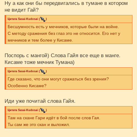
Ну а как они бы передвигались в тумане в котором
не видит Гай?
Цитата
Sasai-Kudosai
(
)
Бесшумность есть у мечников, которые были на войне.
С методу сражения без глаз это не относится. Его нет у
мечников и тем более у Кисаме.
Поспорь с мангой) Слова Гайя все еще в манге.
Кисаме тоже мечник Тумана)
Цитата
Sasai-Kudosai
(
)
Где сказано, что они могут сражаться без зрения?
Особенно Кисаме?
Иди уже почитай слова Гайя.
Цитата
Sasai-Kudosai
(
)
Там на скане Гари идёт в бой после слов Гая.
Ты сам же это скан и выложил.