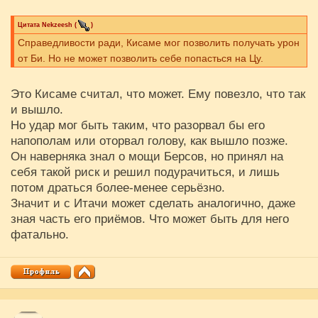
Цитата
Nekzeesh
(
)
Справедливости ради, Кисаме мог позволить получать урон
от Би. Но не может позволить себе попасться на Цу.
Это Кисаме считал, что может. Ему повезло, что так
и вышло.
Но удар мог быть таким, что разорвал бы его
напополам или оторвал голову, как вышло позже.
Он наверняка знал о мощи Берсов, но принял на
себя такой риск и решил подурачиться, и лишь
потом драться более-менее серьёзно.
Значит и с Итачи может сделать аналогично, даже
зная часть его приёмов. Что может быть для него
фатально.