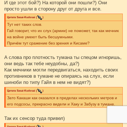
И где этот бой?) На которой они пошли?) Они
просто ушли в сторону друг от друга и все.
Цитата
Sasai-Kudosai
(
)
Тут нет таких слов.
Гай говорит, что их слух (армии) не поможет, так как мечник
на войне умеют быть бесшумными.
Причём тут сражение без зрения и Кисаме?
А слова про плотность тумана ты спецом игноришь,
они ведь так тебе неудобны, да?)
Как мечники могли передвигаться, находить своих
противников в тумане не опираясь на слух, если
шиноби по типу Гайя в нем не видят?)
Цитата
Sasai-Kudosai
(
)
Зато Какаши как оказался в пределах нескольких метров и
его подсосы, прекрасно видели и Хаку и Забузу в тумане.
Так их сенсор туда привел)
Цитата
Sasai-Kudosai
(
)