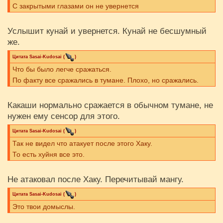
С закрытыми глазами он не увернется
Услышит кунай и увернется. Кунай не бесшумный
же.
Цитата
Sasai-Kudosai
(
)
Что бы было легче сражаться.
По факту все сражались в тумане. Плохо, но сражались.
Какаши нормально сражается в обычном тумане, не
нужен ему сенсор для этого.
Цитата
Sasai-Kudosai
(
)
Так не видел что атакует после этого Хаку.
То есть хуйня все это.
Не атаковал после Хаку. Перечитывай мангу.
Цитата
Sasai-Kudosai
(
)
Это твои домыслы.