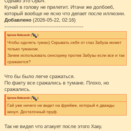
Однако это Орыч.
Кунай в голову не прилетит. Итачи же долбоеб,
который вообще не ясно что делает после иллюзии.
Добавлено
(2026-05-22, 02:16)
---------------------------------------------
Цитата
Nekzeesh
(
)
Чтобы одолеть туман) Скрывать себя от глаз Забуза может
только туманом.
Зачем использовать сенсорику против Забузы если все и так
сражаются?
Что бы было легче сражаться.
По факту все сражались в тумане. Плохо, но
сражались.
Цитата
Nekzeesh
(
)
Гай уже ничего не видит на фрейме, который я дважды
кинул. Достаточный пруф.
Так не видел что атакует после этого Хаку.