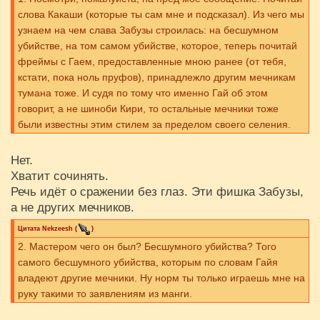
слова Какаши (которые ты сам мне и подсказал). Из чего мы
узнаем на чем слава Забузы строилась: на бесшумном
убийстве, на том самом убийстве, которое, теперь почитай
фреймы с Гаем, предоставленные мною ранее (от тебя,
кстати, пока ноль пруфов), принадлежло другим мечникам
тумана тоже. И судя по тому что именно Гай об этом
говорит, а не шиноби Кири, то остальные мечники тоже
были известны этим стилем за пределом своего селения.
Нет.
Хватит сочинять.
Речь идёт о сражении без глаз. Эти фишка Забузы,
а не других мечников.
Цитата
Nekzeesh
(
)
2. Мастером чего он был? Бесшумного убийства? Того
самого бесшумного убийства, которым по словам Гайя
владеют другие мечники. Ну норм ты только играешь мне на
руку такими то заявлениям из манги.