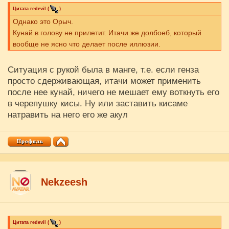
Цитата
redevil
(
)
Однако это Орыч.
Кунай в голову не прилетит. Итачи же долбоеб, который
вообще не ясно что делает после иллюзии.
Ситуация с рукой была в манге, т.е. если генза
просто сдерживающая, итачи может применить
после нее кунай, ничего не мешает ему воткнуть его
в черепушку кисы. Ну или заставить кисаме
натравить на него его же акул
Nekzeesh
Цитата
redevil
(
)