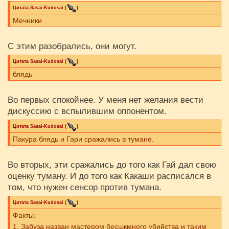
Цитата
Sasai-Kudosai
(
)
Мечники
С этим разобрались, они могут.
Цитата
Sasai-Kudosai
(
)
блядь
Во первых спокойнее. У меня нет желания вести
дискуссию с вспылившим оппонентом.
Цитата
Sasai-Kudosai
(
)
Пакура блядь и Гари сражались в тумане.
Во вторых, эти сражались до того как Гай дал свою
оценку туману. И до того как Какаши расписался в
том, что нужен сенсор против тумана.
Цитата
Sasai-Kudosai
(
)
Факты:
1. Забуза назван мастером бесшкмного убийства и таким