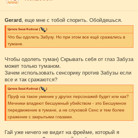
Gerard
, еще мне с тобой спорить. Обойдешься.
Цитата
Sasai-Kudosai
(
)
Что бы одолеть Забузу. Но при этом все ещё сражались в
тумане.
Чтобы одолеть туман) Скрывать себя от глаз Забуза
может только туманом.
Зачем использовать сенсорику против Забузы если
все и так сражаются?
Цитата
Sasai-Kudosai
(
)
Пруф на такое умение у других персонажей будет или как?
Мечники владеют бесшумный убийством - это Бесшумное
передвижение в тумане, а не слуховой Сенс и тем более
сражение с закрытыми глазами.
Гай уже ничего не видит на фрейме, который я