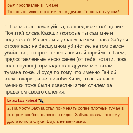
был прославлен в Тумане.
То есть он известен этим, а не другие. То есть он лучший.
1. Посмотри, пожалуйста, на пред мое сообщение.
Почитай слова Какаши (которые ты сам мне и
подсказал). Из чего мы узнаем на чем слава Забузы
строилась: на бесшумном убийстве, на том самом
убийстве, которое, теперь почитай фреймы с Гаем,
предоставленные мною ранее (от тебя, кстати, пока
ноль пруфов), принадлежло другим мечникам
тумана тоже. И судя по тому что именно Гай об
этом говорит, а не шиноби Кири, то остальные
мечники тоже были известны этим стилем за
пределом своего селения.
Цитата
Sasai-Kudosai
(
)
2. На мосту Забуза стал применять более плотный туман в
котором вообще ничего не видно. Забуза сказал, что ему
достаточго и слуха. Ему, а не мечникам.