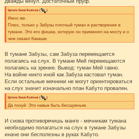
дважды кинул. Достаточный пруф.
Цитата
Sasai-Kudosai
(
)
Имхо же.
Плюс, только у Забузы плотный туман и растворение в
тумане. Это его фишка, которую он применял на мосту и о
чем сказал Какаши.
В тумане Забузы, сам Забуза перемещается
полагаясь на слух. В тумане Мей перемещаются
полагаясь на зрение. Вывод: туман Мей гавно.
На войне никто иной как Забуза кастовал туман.
Если остальные мечники не могут ориентироваться
на слух значит изначально план Кабуто провален.
Цитата
Sasai-Kudosai
(
)
Да похуй. Это навык быть бесшумным.
И снова противоречишь манге - мечникам тумана
необходимо полагаться на слух в тумане Забузы
иначе они бесполезны в руках Кабуто.