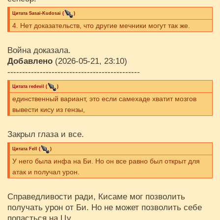
Цитата
Sasai-Kudosai
(
)
4. Нет доказательств, что другие мечники могут так же.
Война доказала.
Добавлено
(2026-05-21, 23:10)
---------------------------------------------
Цитата
redevil
(
)
единственный вариант, это если самехаде хватит мозгов
вывести кису из гензы,
Закрыл глаза и все.
Цитата
Fell
(
)
У него была инфа на Би. Но он все равно был открыт для
атак и получал урон.
Справедливости ради, Кисаме мог позволить
получать урон от Би. Но не может позволить себе
попасться на Цу.