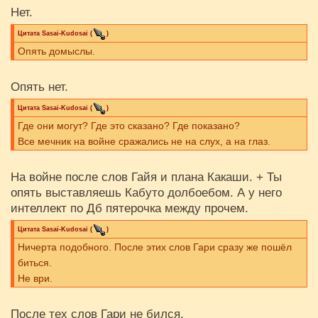
Нет.
Цитата
Sasai-Kudosai
(
)
Опять домыслы.
Опять нет.
Цитата
Sasai-Kudosai
(
)
Где они могут? Где это сказано? Где показано?
Все мечник на войне сражались не на слух, а на глаз.
На войне после слов Гайя и плана Какаши. + Ты
опять выставляешь Кабуто долбоебом. А у него
интеллект по Дб пятерочка между прочем.
Цитата
Sasai-Kudosai
(
)
Ничерта подобного. После этих слов Гари сразу же пошёл
биться.
Не ври.
После тех слов Гари не бился.