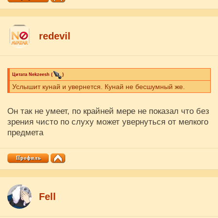
redevil
Цитата
Nekzeesh
(
)
Услышит кунай и увернется. Кунай не бесшумный же.
Он так не умеет, по крайней мере не показал что без
зрения чисто по слуху может увернуться от мелкого
предмета
Fell