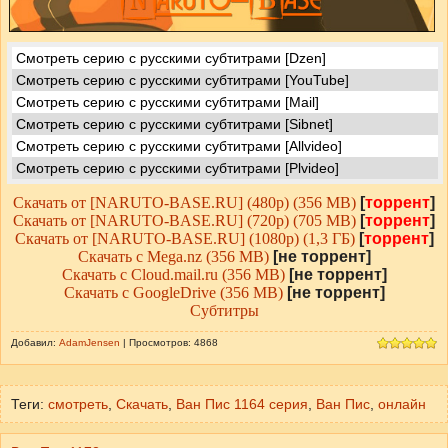
Смотреть серию с русскими субтитрами [Dzen]
Смотреть серию с русскими субтитрами [YouTube]
Смотреть серию с русскими субтитрами [Mail]
Смотреть серию с русскими субтитрами [Sibnet]
Смотреть серию с русскими субтитрами [Allvideo]
Смотреть серию с русскими субтитрами [Plvideo]
Скачать от [NARUTO-BASE.RU] (480p) (356 MB)
[
торрент
]
Скачать от [NARUTO-BASE.RU] (720p) (705 MB)
[
торрент
]
Скачать от [NARUTO-BASE.RU] (1080p) (1,3 ГБ)
[
торрент
]
Скачать с Mega.nz (356 MB)
[не торрент]
Скачать с Cloud.mail.ru (356 MB)
[не торрент]
Скачать с GoogleDrive (356 MB)
[не торрент]
Субтитры
Добавил:
AdamJensen
| Просмотров: 4868
Теги:
смотреть
,
Скачать
,
Ван Пис 1164 серия
,
Ван Пис
,
онлайн