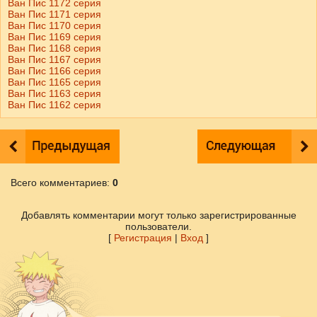
Ван Пис 1172 серия
Ван Пис 1171 серия
Ван Пис 1170 серия
Ван Пис 1169 серия
Ван Пис 1168 серия
Ван Пис 1167 серия
Ван Пис 1166 серия
Ван Пис 1165 серия
Ван Пис 1163 серия
Ван Пис 1162 серия
Всего комментариев
:
0
Добавлять комментарии могут только зарегистрированные
пользователи.
[
Регистрация
|
Вход
]