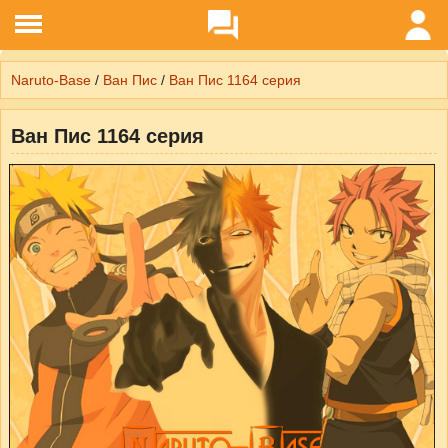
Naruto-Base
/
Ван Пис
/
Ван Пис 1164 серия
Ван Пис 1164 серия