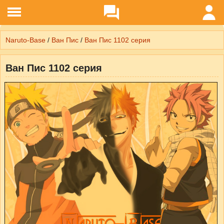
Naruto-Base
/
Ван Пис
/
Ван Пис 1102 серия
Ван Пис 1102 серия