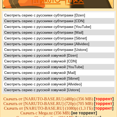
Смотреть серию с русскими субтитрами [Dzen]
Смотреть серию с русскими субтитрами [CDN]
Смотреть серию с русскими субтитрами [YouTube]
Смотреть серию с русскими субтитрами [Mail]
Смотреть серию с русскими субтитрами [Sibnet]
Смотреть серию с русскими субтитрами [Allvideo]
Смотреть серию с русскими субтитрами [Ustore]
Смотреть серию с русской озвучкой [Dzen]
Смотреть серию с русской озвучкой [CDN]
Смотреть серию с русской озвучкой [YouTube]
Смотреть серию с русской озвучкой [Mail]
Смотреть серию с русской озвучкой [Sibnet]
Смотреть серию с русской озвучкой [Allvideo]
Смотреть серию с русской озвучкой [Ustore]
Скачать от [NARUTO-BASE.RU] (480p) (356 MB)
[
торрент
]
Скачать от [NARUTO-BASE.RU] (720p) (705 MB)
[
торрент
]
Скачать от [NARUTO-BASE.RU] (1080p) (1,3 ГБ)
[
торрент
]
Скачать с Mega.nz (356 MB)
[не торрент]