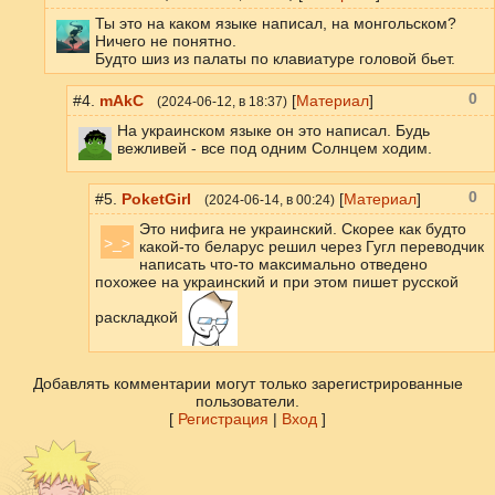
Ты это на каком языке написал, на монгольском?
Ничего не понятно.
Будто шиз из палаты по клавиатуре головой бьет.
0
#4.
mAkC
[
Материал
]
(
2024-06-12
, в 18:37)
На украинском языке он это написал. Будь
вежливей - все под одним Солнцем ходим.
0
#5.
PoketGirl
[
Материал
]
(
2024-06-14
, в 00:24)
Это нифига не украинский. Скорее как будто
>_>
какой-то беларус решил через Гугл переводчик
написать что-то максимально отведено
похожее на украинский и при этом пишет русской
раскладкой
Добавлять комментарии могут только зарегистрированные
пользователи.
[
Регистрация
|
Вход
]