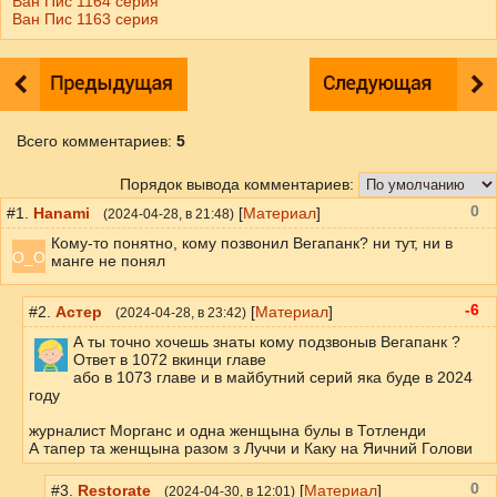
Ван Пис 1164 серия
Ван Пис 1163 серия
Всего комментариев
:
5
Порядок вывода комментариев:
0
#1.
Hanami
[
Материал
]
(
2024-04-28
, в 21:48)
Кому-то понятно, кому позвонил Вегапанк? ни тут, ни в
O_O
манге не понял
-6
#2.
Астер
[
Материал
]
(
2024-04-28
, в 23:42)
А ты точно хочешь знаты кому подзвоныв Вегапанк ?
Ответ в 1072 вкинци главе
або в 1073 главе и в майбутний серий яка буде в 2024
году
журналист Морганс и одна женщына булы в Тотленди
А тапер та женщына разом з Луччи и Каку на Яичний Голови
0
#3.
Restorate
[
Материал
]
(
2024-04-30
, в 12:01)