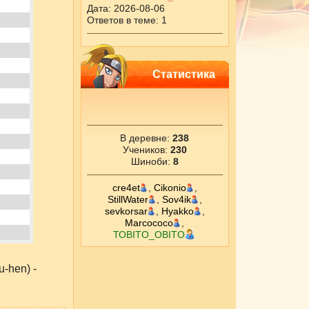
Дата: 2026-08-06
Ответов в теме: 1
Статистика
В деревне:
238
Учеников:
230
Шиноби:
8
cre4et
,
Cikоnio
,
StillWater
,
Sov4ik
,
sevkorsar
,
Hyakko
,
Marcococo
,
ТОBITO_OBITO
-hen) -