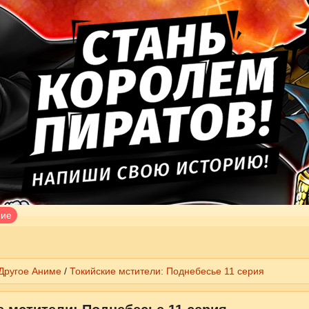
ние
Другое Аниме
/
Токийские мстители: Поднебесье 11 серия