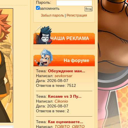
Пароль:
запомнить
Забыл пароль
|
Регистрация
НАША РЕКЛАМА
На форуме
Тема:
Обсуждение ман...
Написал:
sevkorsar
Дата: 2026-08-07
Ответов в теме: 7512
Тема:
Кисаме vs 3 Пу...
Написал:
Cikоnio
Дата: 2026-08-07
Ответов в теме: 2
Тема:
Как оцениваете...
Написал:
ТОBITO_OBITO