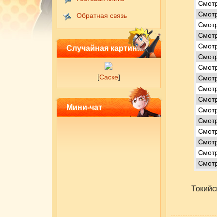
Смотр
Смотр
Обратная связь
Смотр
Смотр
Смотр
Случайная картинка
Смотр
Смотр
[
Саске
]
Смотр
Смотр
Смотр
Мини-чат
Смотр
Смотр
Смотр
Смотр
Смотр
Смотр
Токийс