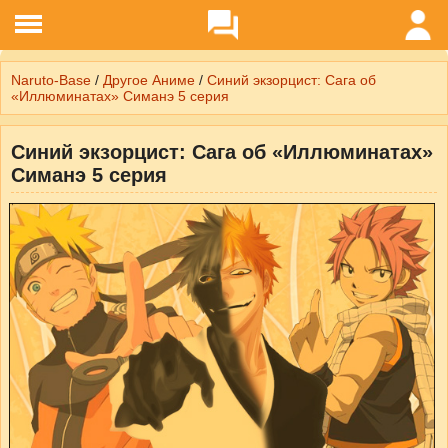
Naruto-Base
/
Другое Аниме
/
Синий экзорцист: Сага об
«Иллюминатах» Симанэ 5 серия
Синий экзорцист: Сага об «Иллюминатах»
Симанэ 5 серия