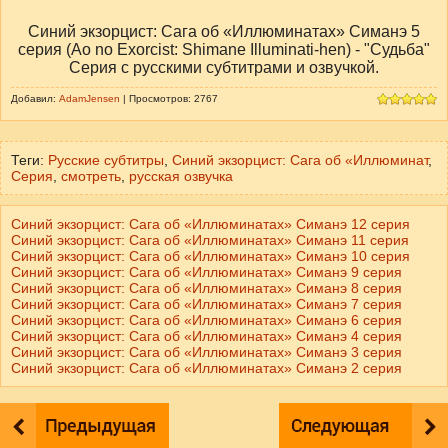
Синий экзорцист: Сага об «Иллюминатах» Симанэ 5
серия (Ao no Exorcist: Shimane Illuminati-hen) - "Судьба"
Серия с русскими субтитрами и озвучкой.
Добавил:
AdamJensen
| Просмотров: 2767
Теги:
Русские субтитры
,
Синий экзорцист: Сага об «Иллюминат
,
Серия
,
смотреть
,
русская озвучка
Синий экзорцист: Сага об «Иллюминатах» Симанэ 12 серия
Синий экзорцист: Сага об «Иллюминатах» Симанэ 11 серия
Синий экзорцист: Сага об «Иллюминатах» Симанэ 10 серия
Синий экзорцист: Сага об «Иллюминатах» Симанэ 9 серия
Синий экзорцист: Сага об «Иллюминатах» Симанэ 8 серия
Синий экзорцист: Сага об «Иллюминатах» Симанэ 7 серия
Синий экзорцист: Сага об «Иллюминатах» Симанэ 6 серия
Синий экзорцист: Сага об «Иллюминатах» Симанэ 4 серия
Синий экзорцист: Сага об «Иллюминатах» Симанэ 3 серия
Синий экзорцист: Сага об «Иллюминатах» Симанэ 2 серия