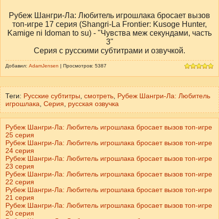
Рубеж Шангри-Ла: Любитель игрошлака бросает вызов
топ-игре 17 серия (Shangri-La Frontier: Kusoge Hunter,
Kamige ni Idoman to su) - "Чувства меж секундами, часть
3"
Серия с русскими субтитрами и озвучкой.
Добавил:
AdamJensen
| Просмотров: 5387
Теги:
Русские субтитры
,
смотреть
,
Рубеж Шангри-Ла: Любитель
игрошлака
,
Серия
,
русская озвучка
Рубеж Шангри-Ла: Любитель игрошлака бросает вызов топ-игре
25 серия
Рубеж Шангри-Ла: Любитель игрошлака бросает вызов топ-игре
24 серия
Рубеж Шангри-Ла: Любитель игрошлака бросает вызов топ-игре
23 серия
Рубеж Шангри-Ла: Любитель игрошлака бросает вызов топ-игре
22 серия
Рубеж Шангри-Ла: Любитель игрошлака бросает вызов топ-игре
21 серия
Рубеж Шангри-Ла: Любитель игрошлака бросает вызов топ-игре
20 серия