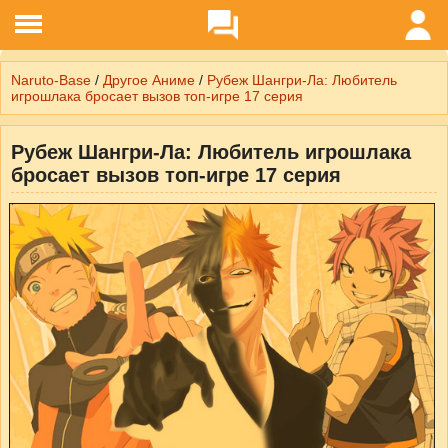
Naruto-Base
/
Другое Аниме
/
Рубеж Шангри-Ла: Любитель
игрошлака бросает вызов топ-игре 17 серия
Рубеж Шангри-Ла: Любитель игрошлака
бросает вызов топ-игре 17 серия