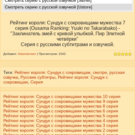
Смотреть серию с русской озвучкой [Sibnet]
Смотреть серию с русской озвучкой [Ustore]
Рейтинг короля: Сундук с сокровищами мужества 7
серия (Ousama Ranking: Yuuki no Takarabako) -
"Заклинатель змей с кривой улыбкой. Пир Элитной
четвёрки"
Серия с русскими субтитрами и озвучкой.
Добавил:
AdamJensen
| Просмотров: 1543
Теги:
Рейтинг короля: Сундук с сокровищам
,
смотре
,
русская
озвучка
,
Русские субтитры
,
Рейтинг короля: Сундук с
сокровищам
,
Серия
Рейтинг короля: Сундук с сокровищами мужества 10 серия
Рейтинг короля: Сундук с сокровищами мужества 9 серия
Рейтинг короля: Сундук с сокровищами мужества 8 серия
Рейтинг короля: Сундук с сокровищами мужества 6 серия
Рейтинг короля: Сундук с сокровищами мужества 5 серия
Рейтинг короля: Сундук с сокровищами мужества 4 серия
Рейтинг короля: Сундук с сокровищами мужества 3 серия
Рейтинг короля: Сундук с сокровищами мужества 2 серия