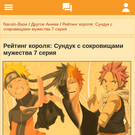
Naruto-Base
/
Другое Аниме
/
Рейтинг короля: Сундук с
сокровищами мужества 7 серия
Рейтинг короля: Сундук с сокровищами
мужества 7 серия