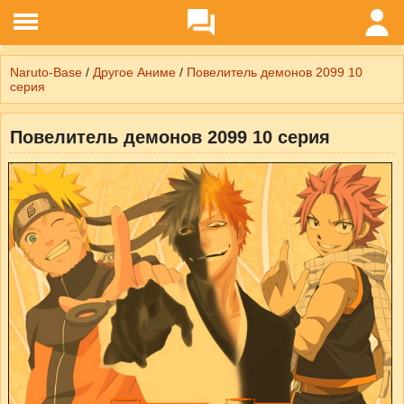
Naruto-Base
/
Другое Аниме
/
Повелитель демонов 2099 10
серия
Повелитель демонов 2099 10 серия