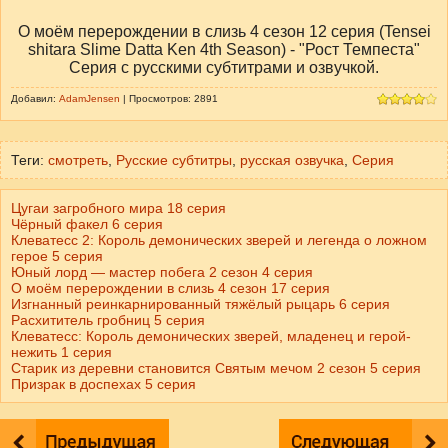
О моём перерождении в слизь 4 сезон 12 серия (Tensei
shitara Slime Datta Ken 4th Season) - "Рост Темпеста"
Серия с русскими субтитрами и озвучкой.
Добавил:
AdamJensen
| Просмотров: 2891
Теги:
смотреть
,
Русские субтитры
,
русская озвучка
,
Серия
Цугаи загробного мира 18 серия
Чёрный факел 6 серия
Клеватесс 2: Король демонических зверей и легенда о ложном
герое 5 серия
Юный лорд — мастер побега 2 сезон 4 серия
О моём перерождении в слизь 4 сезон 17 серия
Изгнанный реинкарнированный тяжёлый рыцарь 6 серия
Расхититель гробниц 5 серия
Клеватесс: Король демонических зверей, младенец и герой-
нежить 1 серия
Старик из деревни становится Святым мечом 2 сезон 5 серия
Призрак в доспехах 5 серия