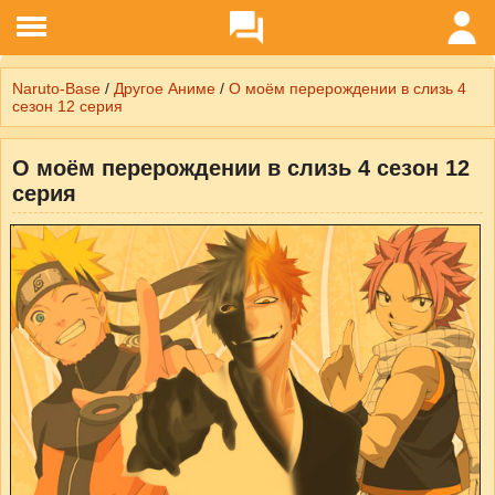
Naruto-Base
/
Другое Аниме
/
О моём перерождении в слизь 4
сезон 12 серия
О моём перерождении в слизь 4 сезон 12
серия