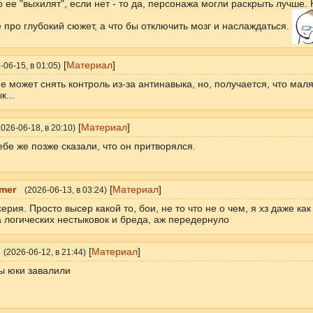
 ее "выхилят", если нет - то да, персонажа могли раскрыть лучше. 
 про глубокий сюжет, а что бы отключить мозг и наслаждаться.
[
Материал
]
-06-15
, в 01:05)
е может снять контроль из-за антинавыка, но, получается, что маля
к...
[
Материал
]
026-06-18
, в 20:10)
тебе же позже сказали, что он притворялся.
mer
[
Материал
]
(
2026-06-13
, в 03:24)
ерия. Просто высер какой то, бои, не то что не о чем, я хз даже как
а логических нестыковок и бреда, аж передернуло
[
Материал
]
(
2026-06-12
, в 21:44)
ы юки завалили