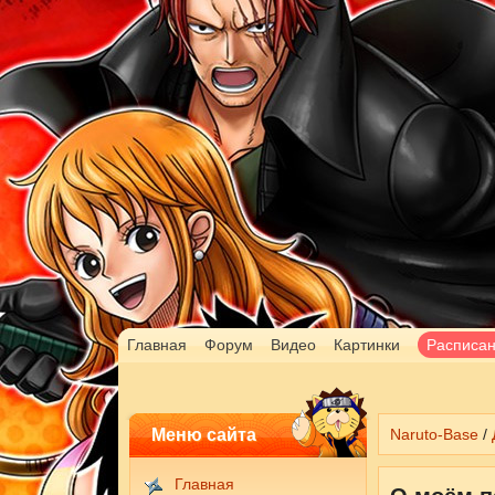
Главная
Форум
Видео
Картинки
Расписа
Меню сайта
Naruto-Base
/
Главная