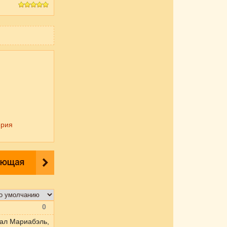
ерия
0
нал Мариабэль,