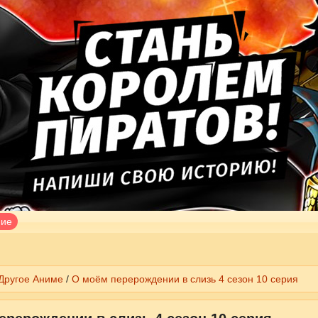
ние
Другое Аниме
/
О моём перерождении в слизь 4 сезон 10 серия