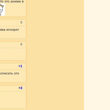
Но это аниме в
0
вка игнорит
0
+1
 описать это
+3