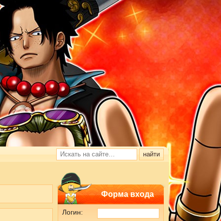
Форма входа
Логин: