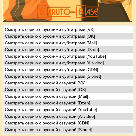
Смотреть серию с русскими субтитрами [VK]
Смотреть серию с русскими субтитрами [OK]
Смотреть серию с русскими субтитрами [Mail]
Смотреть серию с русскими субтитрами [Dzen]
Смотреть серию с русскими субтитрами [YouTube]
Смотреть серию с русскими субтитрами [Allvideo]
Смотреть серию с русскими субтитрами [CDN]
Смотреть серию с русскими субтитрами [Sibnet]
Смотреть серию с русской озвучкой [VK]
Смотреть серию с русской озвучкой [OK]
Смотреть серию с русской озвучкой [Mail]
Смотреть серию с русской озвучкой [Dzen]
Смотреть серию с русской озвучкой [YouTube]
Смотреть серию с русской озвучкой [Allvideo]
Смотреть серию с русской озвучкой [CDN]
Смотреть серию с русской озвучкой [Sibnet]