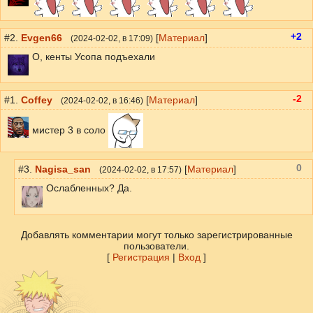
+2
#2.
Evgen66
[
Материал
]
(
2024-02-02
, в 17:09)
О, кенты Усопа подъехали
-2
#1.
Coffey
[
Материал
]
(
2024-02-02
, в 16:46)
мистер 3 в соло
0
#3.
Nagisa_san
[
Материал
]
(
2024-02-02
, в 17:57)
Ослабленных? Да.
Добавлять комментарии могут только зарегистрированные
пользователи.
[
Регистрация
|
Вход
]