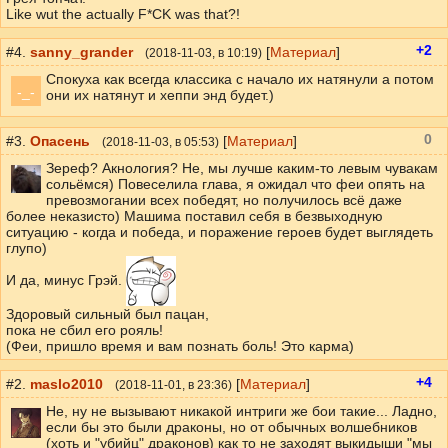
Like wut the actually F*CK was that?!
+2
#4.
sanny_grander
[
Материал
]
(
2018-11-03
, в 10:19)
Спокуха как всегда классика с начало их натянули а потом
-_-
они их натянут и хеппи энд будет.)
0
#3.
Опасень
[
Материал
]
(
2018-11-03
, в 05:53)
Зереф? Акнология? Не, мы лучше каким-то левым чувакам
сольёмся) Повеселила глава, я ожидал что феи опять на
превозмогании всех победят, но получилось всё даже
более неказисто) Машима поставил себя в безвыходную
ситуацию - когда и победа, и поражение героев будет выглядеть
глупо)
И да, минус Грэй.
Здоровый сильный был пацан,
пока не сбил его рояль!
(Феи, пришло время и вам познать боль! Это карма)
+4
#2.
maslo2010
[
Материал
]
(
2018-11-01
, в 23:36)
Не, ну не вызывают никакой интриги же бои такие... Ладно,
если бы это были драконы, но от обычных волшебников
(хоть и "убийц" драконов) как то не заходят выкидыши "мы