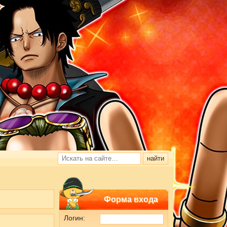
Форма входа
Логин: