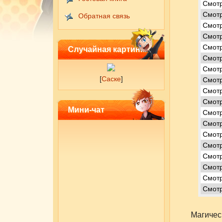
Смотр
Смотр
Обратная связь
Смотр
Смотр
Смотр
Случайная картинка
Смотр
Смотр
[
Саске
]
Смотр
Смотр
Смотр
Мини-чат
Смотр
Смотр
Смотр
Смотр
Смотр
Смотр
Смотр
Смотр
Магическ