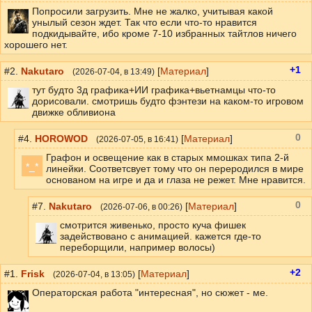
Попросили загрузить. Мне не жалко, учитывая какой
унылый сезон ждет. Так что если что-то нравится
подкидывайте, ибо кроме 7-10 избранных тайтлов ничего
хорошего нет.
+1
#2.
Nakutaro
[
Материал
]
(
2026-07-04
, в 13:49)
тут будто 3д графика+ИИ графика+вьетнамцы что-то
дорисовали. смотришь будто фэнтези на каком-то игровом
движке обливиона
0
#4.
HOROWOD
[
Материал
]
(
2026-07-05
, в 16:41)
Графон и освещение как в старых ммошках типа 2-й
*_*
линейки. Соответсвует тому что он переродился в мире
основаном на игре и да и глаза не режет. Мне нравится.
0
#7.
Nakutaro
[
Материал
]
(
2026-07-06
, в 00:26)
смотрится живенько, просто куча фишек
задействовано с анимацией. кажется где-то
переборщили, например волосы)
+2
#1.
Frisk
[
Материал
]
(
2026-07-04
, в 13:05)
Операторская работа "интересная", но сюжет - ме.