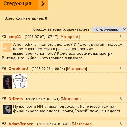
Всего комментариев
:
8
Порядок вывода комментариев:
0
#8.
omg11
[
Материал
]
(
2026-07-07
, в 07:17)
А не пофиг ли как это сделано? ИИшкой, руками, индусами
@_@
на аутсорсе, смесью в разных пропорциях
вышеперечисленного? Какие все моралисты, смотри.
Выглядит зашибись - это главное в визуале.
0
#6.
OrochiarU
[
Материал
]
(
2026-07-06
, в 00:14)
0
#5.
DrDrem
[
Материал
]
(
2026-07-05
, в 20:41)
Ну шо, вот и ИИ-аниме подъехали. Из плюсов, там на
финансирование плевать почти, "рисуй" пока не надоест.
0
#3.
AdamJensen
[
Материал
]
(
2026-07-04
, в 14:42)