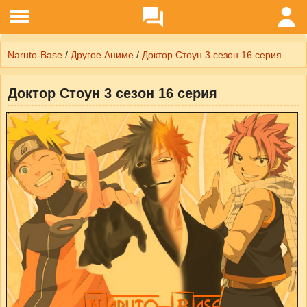
Naruto-Base
/
Другое Аниме
/
Доктор Стоун 3 сезон 16 серия
Доктор Стоун 3 сезон 16 серия