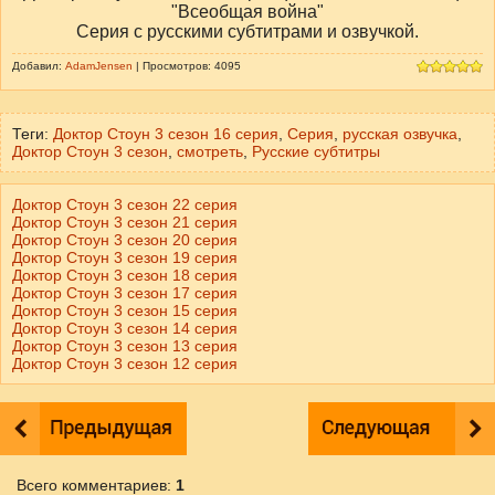
"Всеобщая война"
Серия с русскими субтитрами и озвучкой.
Добавил:
AdamJensen
| Просмотров: 4095
Теги:
Доктор Стоун 3 сезон 16 серия
,
Серия
,
русская озвучка
,
Доктор Стоун 3 сезон
,
смотреть
,
Русские субтитры
Доктор Стоун 3 сезон 22 серия
Доктор Стоун 3 сезон 21 серия
Доктор Стоун 3 сезон 20 серия
Доктор Стоун 3 сезон 19 серия
Доктор Стоун 3 сезон 18 серия
Доктор Стоун 3 сезон 17 серия
Доктор Стоун 3 сезон 15 серия
Доктор Стоун 3 сезон 14 серия
Доктор Стоун 3 сезон 13 серия
Доктор Стоун 3 сезон 12 серия
Всего комментариев
:
1