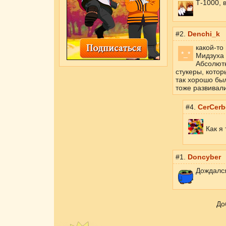
Т-1000, 
#2.
Denchi_k
какой-то
*_*
Мидзуха 
Абсолютн
стукеры, котор
так хорошо был
тоже развивали
#4.
CerCerb
Как я
#1.
Doncyber
Дождался
До