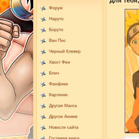
Для тебя
Форум
Наруто
Боруто
Ван Пис
Черный Клевер
Хвост Феи
Блич
Фанфики
Картинки
Другая Манга
Другое Аниме
Новости сайта
Гостевая книга