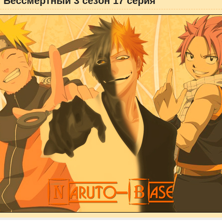
, Бессмертный 3 сезон 17 серия