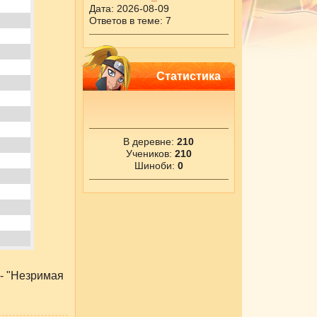
Дата: 2026-08-09
Ответов в теме: 7
Статистика
В деревне:
210
Учеников:
210
Шиноби:
0
 - "Незримая