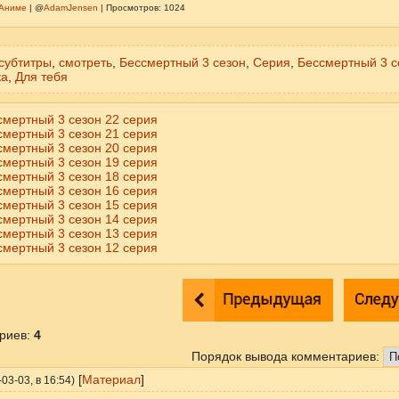
 Аниме
| @
AdamJensen
| Просмотров: 1024
субтитры
,
смотреть
,
Бессмертный 3 сезон
,
Серия
,
Бессмертный 3 с
ка
,
Для тебя
смертный 3 сезон 22 серия
смертный 3 сезон 21 серия
смертный 3 сезон 20 серия
смертный 3 сезон 19 серия
смертный 3 сезон 18 серия
смертный 3 сезон 16 серия
смертный 3 сезон 15 серия
смертный 3 сезон 14 серия
смертный 3 сезон 13 серия
смертный 3 сезон 12 серия
риев
:
4
Порядок вывода комментариев:
[
Материал
]
-03-03
, в 16:54)