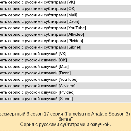
еть серию с русскими субтитрами [VK]
еть серию с русскими субтитрами [OK]
еть серию с русскими субтитрами [Mail]
еть серию с русскими субтитрами [Dzen]
еть серию с русскими субтитрами [YouTube]
еть серию с русскими субтитрами [Allvideo]
еть серию с русскими субтитрами [Plvideo]
еть серию с русскими субтитрами [Sibnet]
еть серию с русской озвучкой [VK]
еть серию с русской озвучкой [OK]
еть серию с русской озвучкой [Mail]
еть серию с русской озвучкой [Dzen]
еть серию с русской озвучкой [YouTube]
еть серию с русской озвучкой [Allvideo]
еть серию с русской озвучкой [Plvideo]
еть серию с русской озвучкой [Sibnet]
ессмертный 3 сезон 17 серия (Fumetsu no Anata e Season 3)
битва"
Серия с русскими субтитрами и озвучкой.