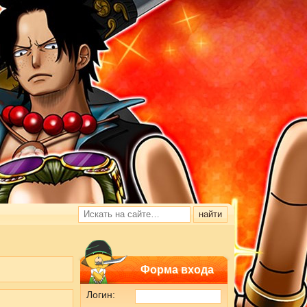
Форма входа
Логин: