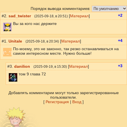
Порядок вывода комментариев:
+2
#2.
sad_twister
[
Материал
]
(
2025-09-18
, в 20:51)
Вы за кого нас держите
+4
#1.
Unitale
[
Материал
]
(
2025-09-18
, в 20:34)
По-моему, это не законно, так резко останавливаться на
(^_^)
самом интересном месте. Нужно больше!
+3
#3.
danilion
[
Материал
]
(
2025-09-19
, в 15:30)
том 9 глава 72
Добавлять комментарии могут только зарегистрированные
пользователи.
[
Регистрация
|
Вход
]