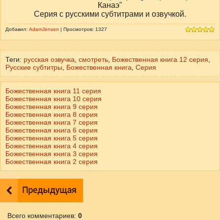
Канаэ"
Серия с русскими субтитрами и озвучкой.
Добавил:
AdamJensen
| Просмотров: 1327
Теги:
русская озвучка
,
смотреть
,
Божественная книга 12 серия
,
Русские субтитры
,
Божественная книга
,
Серия
Божественная книга 11 серия
Божественная книга 10 серия
Божественная книга 9 серия
Божественная книга 8 серия
Божественная книга 7 серия
Божественная книга 6 серия
Божественная книга 5 серия
Божественная книга 4 серия
Божественная книга 3 серия
Божественная книга 2 серия
Всего комментариев
:
0