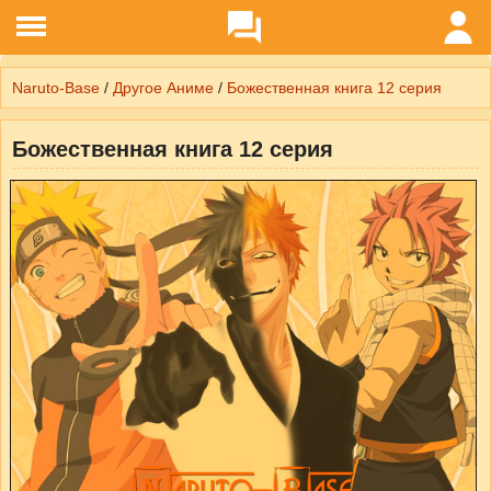
Naruto-Base
/
Другое Аниме
/
Божественная книга 12 серия
Божественная книга 12 серия