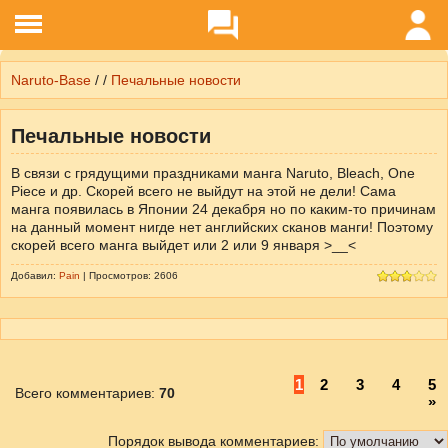
Naruto-Base
/ /
Печальные новости
Печальные новости
В связи с грядущими праздниками манга Naruto, Bleach, One
Piece и др. Скорей всего не выйдут на этой не дели! Сама
манга появилась в Японии 24 декабря но по каким-то причинам
на данный момент нигде нет английских сканов манги! Поэтому
скорей всего манга выйдет или 2 или 9 января >__<
Добавил:
Pain
| Просмотров: 2606
1
2
3
4
5
Всего комментариев
:
70
»
Порядок вывода комментариев: