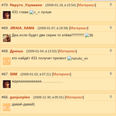
0
#70.
Наруто_Узумакии
[
Материал
]
(
2009-01-18
, в 15:54)
431 глава
лучше
0
#69.
JIRAIA_SAMA
[
Материал
]
(
2009-01-07
, в 19:39)
Даа если будет две серии то клёва!!!!!!!!!!!!
0
#68.
Дрюша
[
Материал
]
(
2009-01-04
, в 13:03)
кто найдёт 431 получит презент
T_T
0
#67.
SlIM
[
Материал
]
(
2009-01-02
, в 07:21)
мдаааааааааааа.....................
0
#66.
ganjunplen
[
Материал
]
(
2008-12-30
, в 05:41)
давай-давай)
@_@