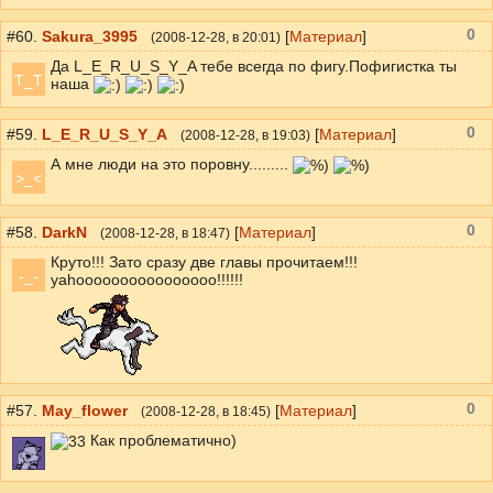
0
#60.
Sakura_3995
[
Материал
]
(
2008-12-28
, в 20:01)
Да L_E_R_U_S_Y_A тебе всегда по фигу.Пофигистка ты
T_T
наша
0
#59.
L_E_R_U_S_Y_A
[
Материал
]
(
2008-12-28
, в 19:03)
А мне люди на это поровну.........
>_<
0
#58.
DarkN
[
Материал
]
(
2008-12-28
, в 18:47)
Круто!!! Зато сразу две главы прочитаем!!!
-_-
yahoooooooooooooooo!!!!!!
0
#57.
May_flower
[
Материал
]
(
2008-12-28
, в 18:45)
Как проблематично)