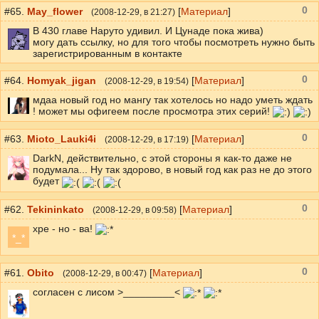
0
#65.
May_flower
[
Материал
]
(
2008-12-29
, в 21:27)
В 430 главе Наруто удивил. И Цунаде пока жива)
могу дать ссылку, но для того чтобы посмотреть нужно быть
зарегистрированным в контакте
0
#64.
Homyak_jigan
[
Материал
]
(
2008-12-29
, в 19:54)
мдаа новый год но мангу так хотелось но надо уметь ждать
! может мы офигеем после просмотра этих серий!
0
#63.
Mioto_Lauki4i
[
Материал
]
(
2008-12-29
, в 17:19)
DarkN, действительно, с этой стороны я как-то даже не
подумала... Ну так здорово, в новый год как раз не до этого
будет
0
#62.
Tekininkato
[
Материал
]
(
2008-12-29
, в 09:58)
хре - но - ва!
*_*
0
#61.
Obito
[
Материал
]
(
2008-12-29
, в 00:47)
согласен с лисом >_________<