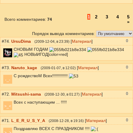
1
2
3
4
5
Всего комментариев
:
74
»
Порядок вывода комментариев:
0
#74.
UrsuDima
[
Материал
]
(
2009-12-04
, в 23:39)
СНОВЫМ ГОДАМ
НОВЫИГОД[color=red]
0
#73.
Naruto_kage
[
Материал
]
(
2009-01-07
, в 12:02)
C рождествоМ Всех!!!!!!!!!!!!!
-_-
0
#72.
Mitsushi-sama
[
Материал
]
(
2008-12-30
, в 01:27)
Всех с наступающим ... !!!!!
>_<
0
#71.
L_E_R_U_S_Y_A
[
Материал
]
(
2008-12-28
, в 19:16)
Поздравляю ВСЕХ С ПРАЗДНИКОМ !!!!
>_>