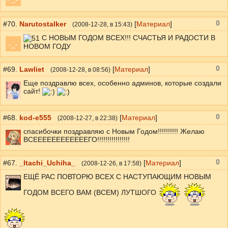
0
#70.
Narutostalker
[
Материал
]
(
2008-12-28
, в 15:43)
С НОВЫМ ГОДОМ ВСЕХ!!! СЧАСТЬЯ И РАДОСТИ В
-_-
НОВОМ ГОДУ
0
#69.
Lawliet
[
Материал
]
(
2008-12-28
, в 08:56)
Еще поздравлю всех, особенно админов, которые создали
сайт!
0
#68.
kod-e555
[
Материал
]
(
2008-12-27
, в 22:38)
спасибочки поздравляю с Новым Годом!!!!!!!!!! Желаю
ВСЕЕЕЕЕЕЕЕЕЕЕЕГО!!!!!!!!!!!!!!!!
0
#67.
_Itachi_Uchiha_
[
Материал
]
(
2008-12-26
, в 17:58)
ЕЩЁ РАС ПОВТОРЮ ВСЕХ С НАСТУПАЮЩИМ НОВЫМ
ГОДОМ ВСЕГО ВАМ (ВСЕМ) ЛУТШОГО