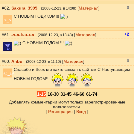
0
#62.
Sakura_3995
[
Материал
]
(
2008-12-23
, в 14:08)
С НОВЫМ ГОДИКОМ!!!
>_>
+2
#61.
-s-a-k-u-r-a
[
Материал
]
(
2008-12-23
, в 13:43)
С НОВЫМ ГОДОМ !!!
0
#60.
Anbu
[
Материал
]
(
2008-12-23
, в 11:10)
Спасибо и Всех кто както связан с сайтом С Наступающим
@_@
НОВЫМ ГОДОМ!!!
1-15
16-30
31-45
46-60
61-74
Добавлять комментарии могут только зарегистрированные
пользователи.
[
Регистрация
|
Вход
]