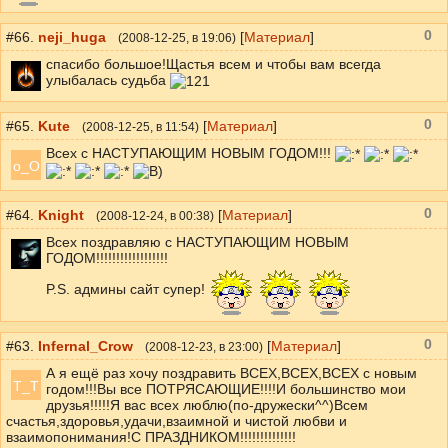
0
#66.
neji_huga
[
Материал
]
(
2008-12-25
, в 19:06)
спасибо большое!Щастья всем и чтобы вам всегда
улыбалась судьба
0
#65.
Kute
[
Материал
]
(
2008-12-25
, в 11:54)
Всех с НАСТУПАЮЩИМ НОВЫМ ГОДОМ!!!
o_O
0
#64.
Knight
[
Материал
]
(
2008-12-24
, в 00:38)
Всех поздравляю с НАСТУПАЮЩИМ НОВЫМ
ГОДОМ!!!!!!!!!!!!!!!!!!
P.S. админы сайт супер!
0
#63.
Infernal_Crow
[
Материал
]
(
2008-12-23
, в 23:00)
А я ещё раз хочу поздравить ВСЕХ,ВСЕХ,ВСЕХ с новым
T_T
годом!!!Вы все ПОТРЯСАЮЩИЕ!!!!И большинство мои
друзья!!!!!Я вас всех люблю(по-дружески^^)Всем
счастья,здоровья,удачи,взаимной и чистой любви и
взаимопонимания!С ПРАЗДНИКОМ!!!!!!!!!!!!!!