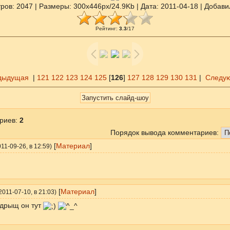
ров
: 2047 |
Размеры
: 300x446px/24.9Kb |
Дата
: 2011-04-18 |
Добави
Рейтинг
:
3.3
/
17
дыдущая
|
121
122
123
124
125
[
126
]
127
128
129
130
131
|
Следу
риев
:
2
Порядок вывода комментариев:
[
Материал
]
011-09-26
, в 12:59)
[
Материал
]
2011-07-10
, в 21:03)
 дрыщ он тут