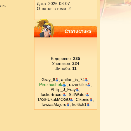
Дата: 2026-08-07
ли.
Ответов в теме: 2
Статистика
В деревне:
235
Учеников:
224
Шиноби:
11
Gray_8
,
anifan_is_74
,
Pirozhochek
,
razerkiller
,
Philip_J_Fray
,
fuckertraxer
,
StillWater
,
TASHUkakMOGU
,
Cikоnio
,
TawiasMajero
,
kol6ch1