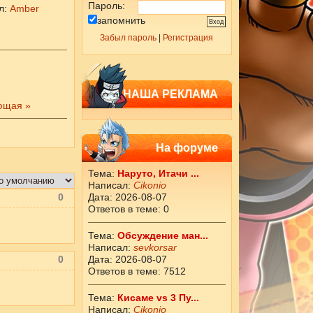
Пароль:
л
:
Amber
запомнить
Забыл пароль
|
Регистрация
НАША РЕКЛАМА
ющая »
На форуме
Тема:
Наруто, Итачи ...
Написал:
Cikоnio
0
Дата: 2026-08-07
Ответов в теме: 0
Тема:
Обсуждение ман...
Написал:
sevkorsar
0
Дата: 2026-08-07
Ответов в теме: 7512
Тема:
Кисаме vs 3 Пу...
Написал:
Cikоnio