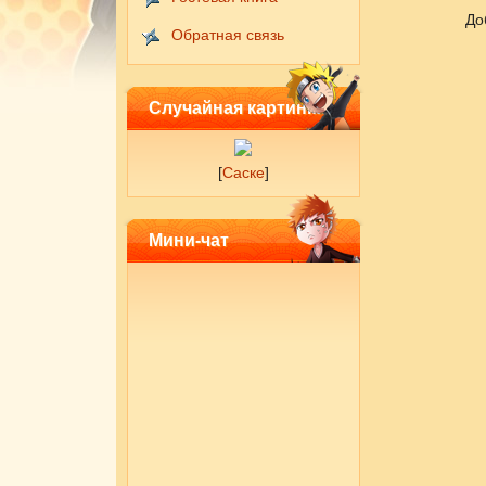
До
Обратная связь
Случайная картинка
[
Саске
]
Мини-чат