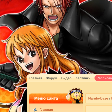
Главная
Форум
Видео
Картинки
Расписа
Меню сайта
Naruto-Base
/
Главная