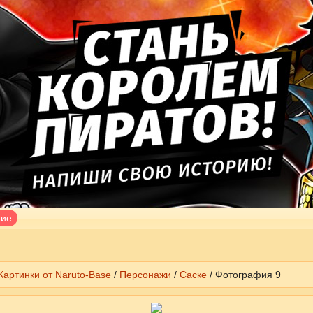
ние
Картинки от Naruto-Base
/
Персонажи
/
Саске
/ Фотография 9