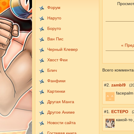
Просмот
Форум
Наруто
Боруто
Ван Пис
« Пре
Черный Клевер
Хвост Феи
Всего коммента
Блич
Фанфики
#2.
zambl9
(
2
Картинки
facepalm
^_^
Другая Манга
#1.
ECTEPO
Другое Аниме
(
какой-то
Новости сайта
Гостевая книга