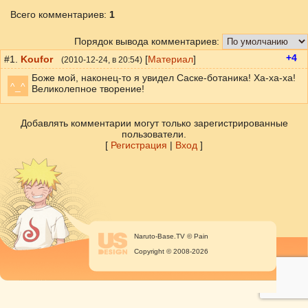
Всего комментариев
:
1
Порядок вывода комментариев:
+4
#1.
Koufor
[
Материал
]
(
2010-12-24
, в 20:54)
Боже мой, наконец-то я увидел Саске-ботаника! Ха-ха-ха!
^_^
Великолепное творение!
Добавлять комментарии могут только зарегистрированные
пользователи.
[
Регистрация
|
Вход
]
Naruto-Base.TV © Pain
Copyright © 2008-2026