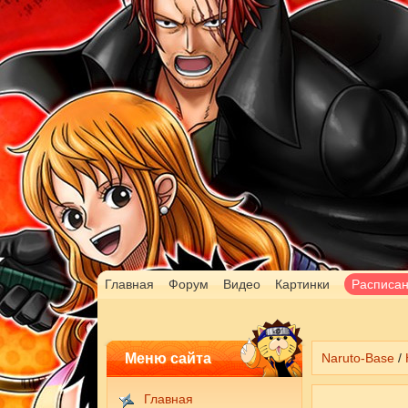
Главная
Форум
Видео
Картинки
Расписа
Меню сайта
Naruto-Base
/
Главная