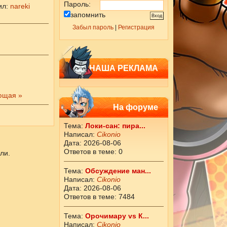
Пароль:
ил
:
nareki
запомнить
Забыл пароль
|
Регистрация
НАША РЕКЛАМА
ющая »
На форуме
Тема:
Локи-сан: пира...
Написал:
Cikоnio
Дата: 2026-08-06
Ответов в теме: 0
ли.
Тема:
Обсуждение ман...
Написал:
Cikоnio
Дата: 2026-08-06
Ответов в теме: 7484
Тема:
Орочимару vs К...
Написал:
Cikоnio