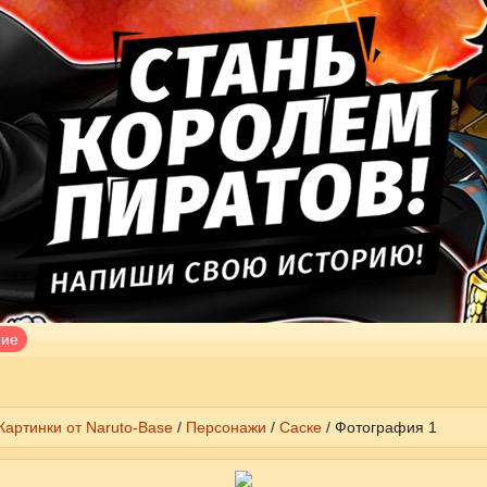
ние
Картинки от Naruto-Base
/
Персонажи
/
Саске
/ Фотография 1