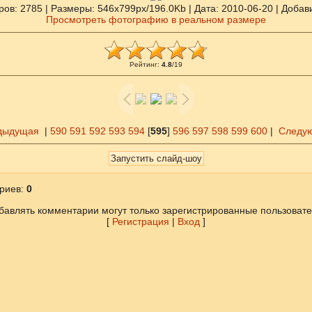
ров
: 2785 |
Размеры
: 546x799px/196.0Kb |
Дата
: 2010-06-20 |
Добав
Просмотреть фотографию в реальном размере
Рейтинг
:
4.8
/
19
дыдущая
|
590
591
592
593
594
[
595
]
596
597
598
599
600
|
Следу
риев
:
0
бавлять комментарии могут только зарегистрированные пользовате
[
Регистрация
|
Вход
]