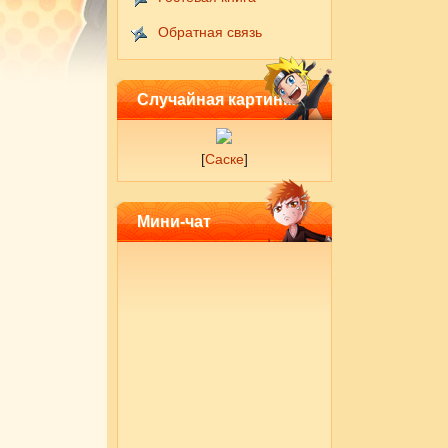
Обратная связь
Случайная картинка
[
Саске
]
Мини-чат