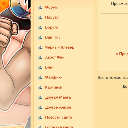
Просмот
Форум
Наруто
Боруто
Ван Пис
Черный Клевер
« Пре
Хвост Феи
Блич
Фанфики
Всего коммента
До
Картинки
Другая Манга
Другое Аниме
Новости сайта
Гостевая книга