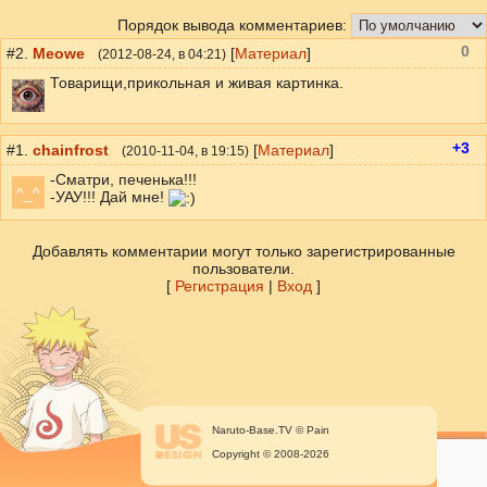
Порядок вывода комментариев:
0
#2.
Meowe
[
Материал
]
(
2012-08-24
, в 04:21)
Товарищи,прикольная и живая картинка.
+3
#1.
chainfrost
[
Материал
]
(
2010-11-04
, в 19:15)
-Сматри, печенька!!!
^_^
-УАУ!!! Дай мне!
Добавлять комментарии могут только зарегистрированные
пользователи.
[
Регистрация
|
Вход
]
Naruto-Base.TV © Pain
Copyright © 2008-2026