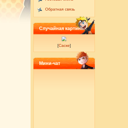
Обратная связь
Случайная картинка
[
Саске
]
Мини-чат