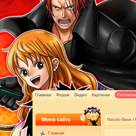
Главная
Форум
Видео
Картинки
Расписа
Меню сайта
Naruto-Base
/
Главная