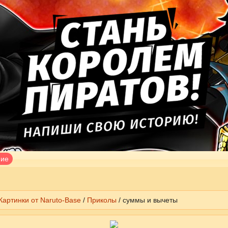
ние
Картинки от Naruto-Base
/
Приколы
/ суммы и вычеты