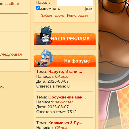
Пароль:
ил
:
sadfear
запомнить
Забыл пароль
|
Регистрация
НАША РЕКЛАМА
Следующая »
На форуме
Тема:
Наруто, Итачи ...
Написал:
Cikоnio
Дата: 2026-08-07
Ответов в теме: 0
ли.
Тема:
Обсуждение ман...
Написал:
sevkorsar
Дата: 2026-08-07
Ответов в теме: 7512
Тема:
Кисаме vs 3 Пу...
Написал:
Cikоnio