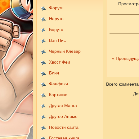
Просмотр
Форум
Наруто
Боруто
Ван Пис
Черный Клевер
« Предыдущ
Хвост Феи
Блич
Фанфики
Всего коммента
До
Картинки
Другая Манга
Другое Аниме
Новости сайта
Гостевая книга