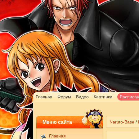
Главная
Форум
Видео
Картинки
Расписа
Меню сайта
Naruto-Base
/
Главная