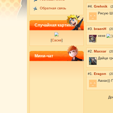
#4.
Grehnik
(
2
Обратная связь
Рисую Ш
^_^
Случайная картинка
#3.
braenH
(
2
хехе
[
Саске
]
#2.
Maxxar
(
2
Мини-чат
Дайце гр
#1.
Eragon
(
2
Аахах))
^_^
До