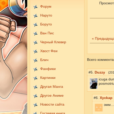
Просмот
Форум
Наруто
Боруто
Ван Пис
« Предыдущ
Черный Клевер
Хвост Феи
Всего коммента
Блич
Фанфики
#5.
Duzzy
(
201
Картинки
icuga du
posmotri
Другая Манга
Другое Аниме
#6.
Xyckap
Новости сайта
эмм..
^_^
Гостевая книга