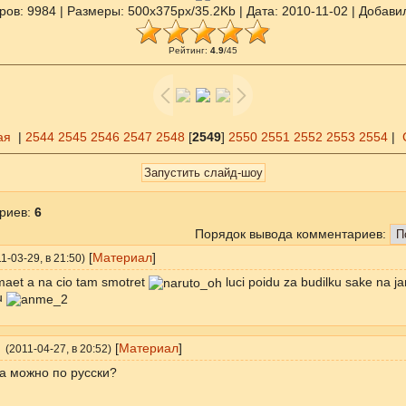
ров
: 9984 |
Размеры
: 500x375px/35.2Kb |
Дата
: 2010-11-02 |
Добави
Рейтинг
:
4.9
/
45
ая
|
2544
2545
2546
2547
2548
[
2549
]
2550
2551
2552
2553
2554
|
риев
:
6
Порядок вывода комментариев:
[
Материал
]
1-03-29
, в 21:50)
maet a na cio tam smotret
luci poidu za budilku sake na 
u
[
Материал
]
(
2011-04-27
, в 20:52)
.а можно по русски?