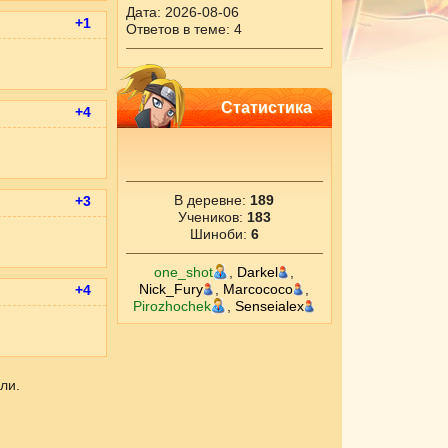
Дата: 2026-08-06
+1
Ответов в теме: 4
Статистика
+4
В деревне:
189
+3
Учеников:
183
Шиноби:
6
one_shot
,
Darkel
,
Nick_Fury
,
Marcococo
,
+4
Pirozhochek
,
Senseialex
ли.