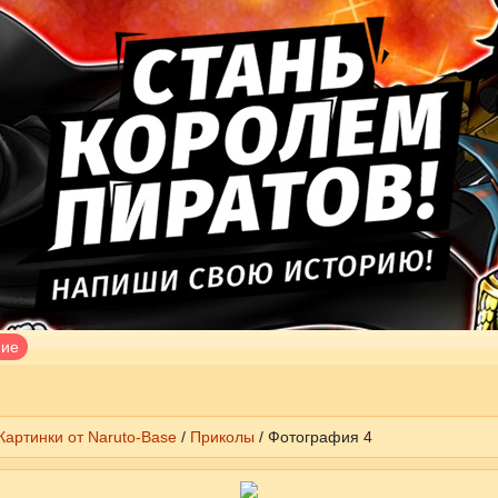
ние
Картинки от Naruto-Base
/
Приколы
/ Фотография 4