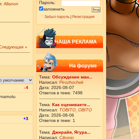
Пароль:
л
:
Allanon
запомнить
Забыл пароль
|
Регистрация
НАША РЕКЛАМА
Следующая »
На форуме
Тема:
Обсуждение ман...
Написал:
Pirozhochek
-4
Дата: 2026-08-07
Ответов в теме: 7498
jamamotu
Тема:
Как оцениваете...
Написал:
ТОBITO_OBITO
Дата: 2026-08-06
+3
Ответов в теме: 1
Тема:
Джирайя, Ягура...
Написал:
Cikоnio