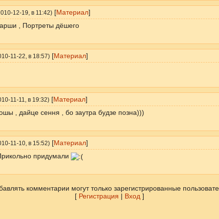
[
Материал
]
010-12-19
, в 11:42)
арши , Портреты дёшего
[
Материал
]
010-11-22
, в 18:57)
[
Материал
]
010-11-11
, в 19:32)
ошы , дайце сення , бо заутра будзе позна)))
[
Материал
]
010-11-10
, в 15:52)
 Прикольно придумали
бавлять комментарии могут только зарегистрированные пользовате
[
Регистрация
|
Вход
]