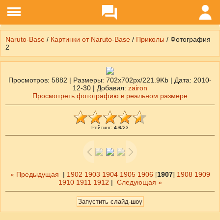
Naruto-Base
/
Картинки от Naruto-Base
/
Приколы
/ Фотография
2
Просмотров
: 5882 |
Размеры
: 702x702px/221.9Kb |
Дата
: 2010-
12-30 |
Добавил
:
zairon
Просмотреть фотографию в реальном размере
Рейтинг
:
4.6
/
23
« Предыдущая
|
1902
1903
1904
1905
1906
[
1907
]
1908
1909
1910
1911
1912
|
Следующая »