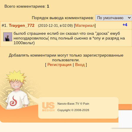
Всего комментариев
:
1
Порядок вывода комментариев:
+4
#1.
Traygen_772
[
Материал
]
(
2010-12-31
, в 02:09)
былоб страшнее еслиб он сказал что она "доска" емуб
непоздаровилось( ппц полный сьюнко в *опу и разряд на
1000вольт)
Добавлять комментарии могут только зарегистрированные
пользователи.
[
Регистрация
|
Вход
]
Naruto-Base.TV © Pain
Copyright © 2008-2026