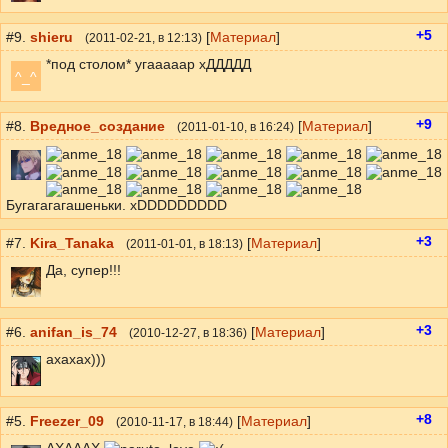
+5
#9.
shieru
[
Материал
]
(
2011-02-21
, в 12:13)
*под столом* угааааар хДДДДД
^_^
+9
#8.
Вредное_создание
[
Материал
]
(
2011-01-10
, в 16:24)
Бугагагагашеньки. xDDDDDDDDD
+3
#7.
Kira_Tanaka
[
Материал
]
(
2011-01-01
, в 18:13)
Да, супер!!!
+3
#6.
anifan_is_74
[
Материал
]
(
2010-12-27
, в 18:36)
ахахах)))
+8
#5.
Freezer_09
[
Материал
]
(
2010-11-17
, в 18:44)