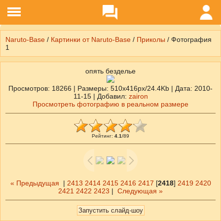
Naruto-Base
/
Картинки от Naruto-Base
/
Приколы
/ Фотография
1
опять безделье
Просмотров
: 18266 |
Размеры
: 510x416px/24.4Kb |
Дата
: 2010-
11-15 |
Добавил
:
zairon
Просмотреть фотографию в реальном размере
Рейтинг
:
4.1
/
89
« Предыдущая
|
2413
2414
2415
2416
2417
[
2418
]
2419
2420
2421
2422
2423
|
Следующая »