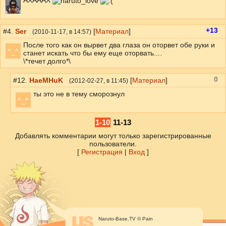
АХАААХ
+13
#4.
Sеr
[
Материал
]
(
2010-11-17
, в 14:57)
После того как он вырвет два глаза он оторвет обе руки и
^_^
станет искать что бы ему еще оторвать....
\*течет долго*\
0
#12.
HaeMHuK
[
Материал
]
(
2012-02-27
, в 11:45)
ты это не в тему сморознул
^_^
1-10
11-13
Добавлять комментарии могут только зарегистрированные
пользователи.
[
Регистрация
|
Вход
]
Naruto-Base.TV © Pain