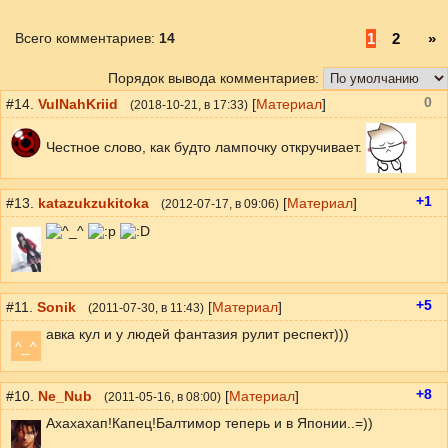
Всего комментариев
:
14
1
2
»
Порядок вывода комментариев:
0
#14.
VulNahKriid
[
Материал
]
(
2018-10-21
, в 17:33)
Честное слово, как будто лампочку откручивает.
+1
#13.
katazukzukitoka
[
Материал
]
(
2012-07-17
, в 09:06)
+5
#11.
Sonik
[
Материал
]
(
2011-07-30
, в 11:43)
авка кул и у людей фантазия рулит респект)))
^_^
+8
#10.
Ne_Nub
[
Материал
]
(
2011-05-16
, в 08:00)
Ахахахап!Капец!Балтимор теперь и в Японии..=))