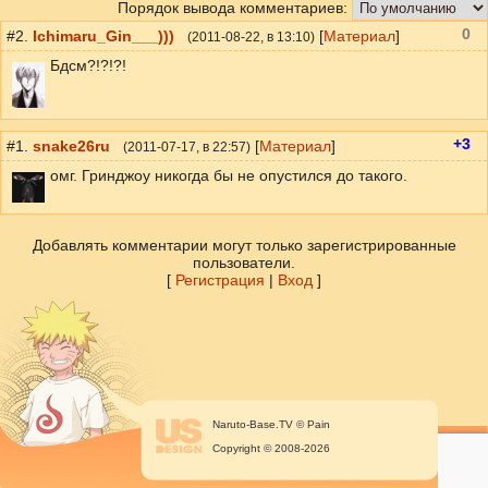
Порядок вывода комментариев:
0
#2.
Ichimaru_Gin___)))
[
Материал
]
(
2011-08-22
, в 13:10)
Бдсм?!?!?!
+3
#1.
snake26ru
[
Материал
]
(
2011-07-17
, в 22:57)
омг. Гринджоу никогда бы не опустился до такого.
Добавлять комментарии могут только зарегистрированные
пользователи.
[
Регистрация
|
Вход
]
Naruto-Base.TV © Pain
Copyright © 2008-2026